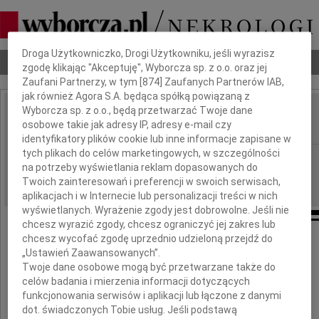
Dbamy o Twoją prywatność
Droga Użytkowniczko, Drogi Użytkowniku, jeśli wyrazisz
Nekrologi
Odeszli
Poradnik pogrzebowy
zgodę klikając "Akceptuję", Wyborcza sp. z o.o. oraz jej
Zaufani Partnerzy, w tym [
874
] Zaufanych Partnerów IAB,
jak również Agora S.A. będąca spółką powiązaną z
Wyborcza sp. z o.o., będą przetwarzać Twoje dane
Marzena Hojan
osobowe takie jak adresy IP, adresy e-mail czy
IMIĘ I NAZWISKO:
identyfikatory plików cookie lub inne informacje zapisane w
tych plikach do celów marketingowych, w szczególności
Gdańsk
REGION:
na potrzeby wyświetlania reklam dopasowanych do
10.08.2021
DATA EMISJI:
Twoich zainteresowań i preferencji w swoich serwisach,
aplikacjach i w Internecie lub personalizacji treści w nich
wyświetlanych. Wyrażenie zgody jest dobrowolne. Jeśli nie
chcesz wyrazić zgody, chcesz ograniczyć jej zakres lub
chcesz wycofać zgodę uprzednio udzieloną przejdź do
„Ustawień Zaawansowanych”.
Z głębokim żalem zawiadamiamy,
Twoje dane osobowe mogą być przetwarzane także do
że 5 sierpnia 2021 roku zmarła
nasza kochana Żona, Mama, Babcia i Siostra
celów badania i mierzenia informacji dotyczących
funkcjonowania serwisów i aplikacji lub łączone z danymi
dot. świadczonych Tobie usług. Jeśli podstawą