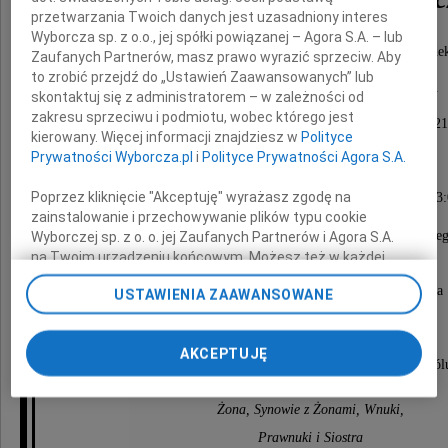
przetwarzania Twoich danych jest uzasadniony interes
Wyborcza sp. z o.o., jej spółki powiązanej – Agora S.A. – lub
Najukochańszy Mąż, Ojciec, Dziadek i Pradziade
Zaufanych Partnerów, masz prawo wyrazić sprzeciw. Aby
to zrobić przejdź do „Ustawień Zaawansowanych” lub
Urodzony 1 kwietnia 1933 roku w Gorlicach.
skontaktuj się z administratorem – w zależności od
zakresu sprzeciwu i podmiotu, wobec którego jest
Opatrzony Św. Sakramentami odszedł 3 sierpnia 2021
kierowany. Więcej informacji znajdziesz w
Polityce
w Krakowie.
Prywatności Wyborcza.pl
i
Polityce Prywatności Agora S.A.
Nabożeństwo żałobne odprawione zostanie
Poprzez kliknięcie "Akceptuję" wyrażasz zgodę na
we wtorek, dnia 10 sierpnia 2021 roku o godz. 13
w kaplicy na Cmentarzu Rakowickim,
zainstalowanie i przechowywanie plików typu cookie
po czym nastąpi odprowadzenie prochów Zmarłe
Wyborczej sp. z o. o. jej Zaufanych Partnerów i Agora S.A.
do grobowca rodzinnego.
na Twoim urządzeniu końcowym. Możesz też w każdej
chwili zmienić swoje preferencje dot. plików cookie,
Msza Święta za Zmarłego zostanie odprawiona
USTAWIENIA ZAAWANSOWANE
ponownie wywołując narzędzie do zarządzania Twoimi
w Kolegiacie św. Anny w Krakowie
preferencjami dot. przetwarzania danych poprzez
29 sierpnia 2021 roku o godz. 13:00.
odnośnik „Ustawienia prywatności” w stopce serwisu i
AKCEPTUJĘ
przechodząc do sekcji „Ustawienia zaawansowane”.
O czym zawiadamiają pogrążeni w głębokim ból
Zmiana ustawień plików cookie możliwa jest także za
pomocą ustawień przeglądarki.
Żona, Synowie z Żonami, Wnuki,
My, nasi Zaufani Partnerzy i Agora S.A. możemy
Prawnuki i Siostra