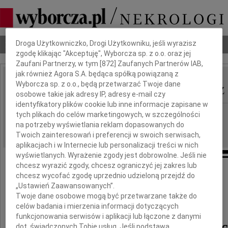
Dbamy o Twoją prywatność
Nekrologi
Odeszli
Poradnik pogrzebowy
Droga Użytkowniczko, Drogi Użytkowniku, jeśli wyrazisz
zgodę klikając "Akceptuję", Wyborcza sp. z o.o. oraz jej
Zaufani Partnerzy, w tym [
872
] Zaufanych Partnerów IAB,
jak również Agora S.A. będąca spółką powiązaną z
Stanisław Maciukiewicz
Wyborcza sp. z o.o., będą przetwarzać Twoje dane
IMIĘ I NAZWISKO:
osobowe takie jak adresy IP, adresy e-mail czy
identyfikatory plików cookie lub inne informacje zapisane w
Kraków
REGION:
tych plikach do celów marketingowych, w szczególności
na potrzeby wyświetlania reklam dopasowanych do
09.08.2021
DATA EMISJI:
Twoich zainteresowań i preferencji w swoich serwisach,
aplikacjach i w Internecie lub personalizacji treści w nich
wyświetlanych. Wyrażenie zgody jest dobrowolne. Jeśli nie
chcesz wyrazić zgody, chcesz ograniczyć jej zakres lub
chcesz wycofać zgodę uprzednio udzieloną przejdź do
„Ustawień Zaawansowanych”.
Twoje dane osobowe mogą być przetwarzane także do
celów badania i mierzenia informacji dotyczących
funkcjonowania serwisów i aplikacji lub łączone z danymi
Stanisław Maciukiewic
dot. świadczonych Tobie usług. Jeśli podstawą