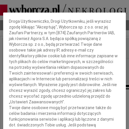
Dbamy o Twoją prywatność
Droga Użytkowniczko, Drogi Użytkowniku, jeśli wyrazisz
Nekrologi
Odeszli
Poradnik pogrzebowy
zgodę klikając "Akceptuję", Wyborcza sp. z o.o. oraz jej
Zaufani Partnerzy, w tym [
874
] Zaufanych Partnerów IAB,
jak również Agora S.A. będąca spółką powiązaną z
Wyborcza sp. z o.o., będą przetwarzać Twoje dane
Wiktor Wurm
osobowe takie jak adresy IP, adresy e-mail czy
IMIĘ I NAZWISKO:
identyfikatory plików cookie lub inne informacje zapisane w
tych plikach do celów marketingowych, w szczególności
Kraków
REGION:
na potrzeby wyświetlania reklam dopasowanych do
03.08.2021
DATA EMISJI:
Twoich zainteresowań i preferencji w swoich serwisach,
aplikacjach i w Internecie lub personalizacji treści w nich
wyświetlanych. Wyrażenie zgody jest dobrowolne. Jeśli nie
chcesz wyrazić zgody, chcesz ograniczyć jej zakres lub
chcesz wycofać zgodę uprzednio udzieloną przejdź do
„Ustawień Zaawansowanych”.
Twoje dane osobowe mogą być przetwarzane także do
celów badania i mierzenia informacji dotyczących
funkcjonowania serwisów i aplikacji lub łączone z danymi
dot. świadczonych Tobie usług. Jeśli podstawą