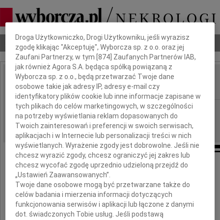
Dbamy o Twoją prywatność
Droga Użytkowniczko, Drogi Użytkowniku, jeśli wyrazisz
Nekrologi
Odeszli
Poradnik pogrzebowy
zgodę klikając "Akceptuję", Wyborcza sp. z o.o. oraz jej
Zaufani Partnerzy, w tym [
874
] Zaufanych Partnerów IAB,
jak również Agora S.A. będąca spółką powiązaną z
Wyborcza sp. z o.o., będą przetwarzać Twoje dane
Anna Sędzimir
osobowe takie jak adresy IP, adresy e-mail czy
IMIĘ I NAZWISKO:
identyfikatory plików cookie lub inne informacje zapisane w
tych plikach do celów marketingowych, w szczególności
Kraków
REGION:
na potrzeby wyświetlania reklam dopasowanych do
02.08.2021
DATA EMISJI:
Twoich zainteresowań i preferencji w swoich serwisach,
aplikacjach i w Internecie lub personalizacji treści w nich
wyświetlanych. Wyrażenie zgody jest dobrowolne. Jeśli nie
chcesz wyrazić zgody, chcesz ograniczyć jej zakres lub
chcesz wycofać zgodę uprzednio udzieloną przejdź do
„Ustawień Zaawansowanych”.
Twoje dane osobowe mogą być przetwarzane także do
celów badania i mierzenia informacji dotyczących
funkcjonowania serwisów i aplikacji lub łączone z danymi
dot. świadczonych Tobie usług. Jeśli podstawą
Anna Sędzimir