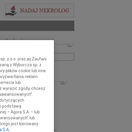
 nekrologów i wspomnień
zwisko lub numer ogłoszenia:
. z o.o. oraz jej Zaufani
ązaną z Wyborcza sp. z
+ szukanie zaawansowane
ry plików cookie lub inne
wyświetlania reklam
KROLOGI
ernecie lub
8.2026
Gdańsk
sz wyrazić zgody, chcesz
 Piotrze Koleżanki i Koledzy z firmy...
 Zaawansowanych”.
8.2026
Gdańsk
 dotyczących
 Koleżance Renacie Sęk w trudnych...
li podstawą
8.2026
Gdańsk
nej – Agora S.A. – lub
Piotrowi Widzowi Radnemu Sejmiku...
aawansowanych” lub
 Mazurek
03.08.2026
Gdańsk
rego jest kierowany.
j Koleżance Beacie Rumińskiej wyrazy...
a S.A.