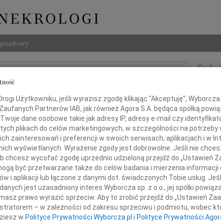
ogrzebowy
Szukaj
tof Michalewski
tność
Imię i na
ogi Użytkowniku, jeśli wyrazisz zgodę klikając "Akceptuję", Wyborcza sp
 Zaufanych Partnerów IAB, jak również Agora S.A. będąca spółką powi
Twoje dane osobowe takie jak adresy IP, adresy e-mail czy identyfikato
 tych plikach do celów marketingowych, w szczególności na potrzeby 
INNE NE
 zainteresowań i preferencji w swoich serwisach, aplikacjach i w Int
06.0
w nich wyświetlanych. Wyrażenie zgody jest dobrowolne. Jeśli nie chce
Drogi
 lub chcesz wycofać zgodę uprzednio udzieloną przejdź do „Ustawień
05.0
gą być przetwarzane także do celów badania i mierzenia informacji
Nasze
w i aplikacji lub łączone z danymi dot. świadczonych Tobie usług. Jeś
04.0
ielkim smutkiem przyjęliśmy
nych jest uzasadniony interes Wyborcza sp. z o.o., jej spółki powiąza
Panu 
masz prawo wyrazić sprzeciw. Aby to zrobić przejdź do „Ustawień Z
wiadomość o śmierci
Zofia
istratorem – w zależności od zakresu sprzeciwu i podmiotu, wobec któ
dra med.
Nasze
dziesz w
Polityce Prywatności Wyborcza.pl
i
Polityce Prywatności Agor