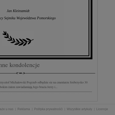
Jan Kleinszmidt
cy Sejmiku Województwa Pomorskiego
nne kondolencje
 Krzysztof Michalewski Pogrzeb odbędzie sie na cmentarzu Srebrzysko 30
bokim żalem zawiadamiają Jego bracia Jerzy i...
aże u nas
Reklama
Polityka prywatnośći
Wszystkie artykuły
Licencje