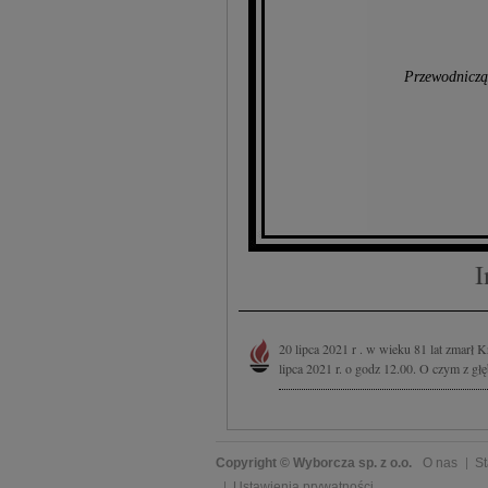
Przewodniczą
I
20 lipca 2021 r . w wieku 81 lat zmarł
lipca 2021 r. o godz 12.00. O czym z głę
Copyright © Wyborcza sp. z o.o.
O nas
St
Ustawienia prywatności