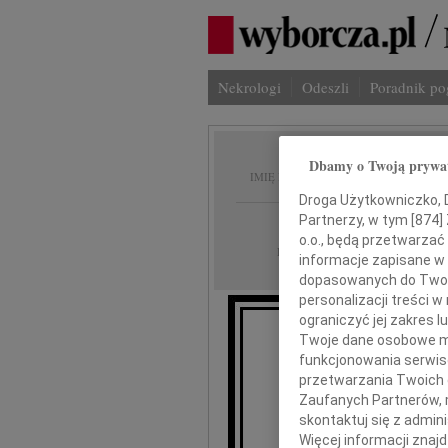
Nekrologi
Odeszli
Poradnik p
Krzysz
Dbamy o Twoją prywa
IMIĘ I NAZWISKO:
Droga Użytkowniczko, Dr
Partnerzy, w tym [
874
]
Gdańsk
REGION:
o.o., będą przetwarzać 
23.07.2021
DATA EMISJI:
informacje zapisane w
dopasowanych do Twoich
personalizacji treści 
ograniczyć jej zakres
Twoje dane osobowe mo
funkcjonowania serwisó
Z w
przetwarzania Twoich da
Zaufanych Partnerów, 
skontaktuj się z admin
Więcej informacji znaj