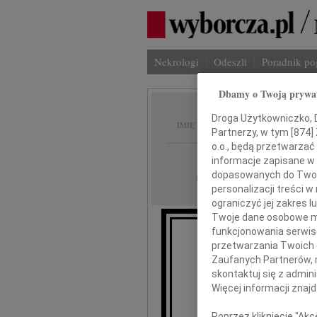
Nekrologi
Odeszli
Poradnik p
Dbamy o Twoją prywa
Jan Ad
Droga Użytkowniczko, Dr
IMIĘ I NAZWISKO:
Partnerzy, w tym [
874
]
o.o., będą przetwarzać 
Poznań
REGION:
informacje zapisane w
dopasowanych do Twoich
16.07.2021
DATA EMISJI:
personalizacji treści 
ograniczyć jej zakres
Twoje dane osobowe mo
funkcjonowania serwisó
Z żalem przyjęliś
przetwarzania Twoich da
Zaufanych Partnerów, 
skontaktuj się z admin
Więcej informacji znaj
Poprzez kliknięcie "Ak