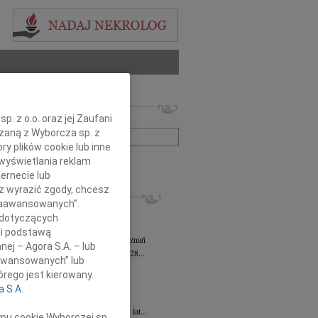
 nekrologów i wspomnień
. z o.o. oraz jej Zaufani
zwisko lub numer ogłoszenia:
ązaną z Wyborcza sp. z
ry plików cookie lub inne
wyświetlania reklam
+ szukanie zaawansowane
ernecie lub
sz wyrazić zgody, chcesz
KROLOGI
 Zaawansowanych”.
sz Kotłowski
05.08.2026
Poznań
 dotyczących
omnym żalem i bólem w sercu...
li podstawą
tyna Kowandy
wiek: 93
03.08.2026
Poznań
nej – Agora S.A. – lub
bokim żalem zawiadamiamy, że w dniu 28...
aawansowanych” lub
yna Janowicz
24.07.2026
Poznań
rego jest kierowany.
jest Pasterzem moim, niczego mi nie...
a S.A.
iew Zygmunt
15.07.2026
Poznań
u 9 lipca 2026 roku, zmarł w wieku 87 lat...
ypu cookie Wyborczej sp.