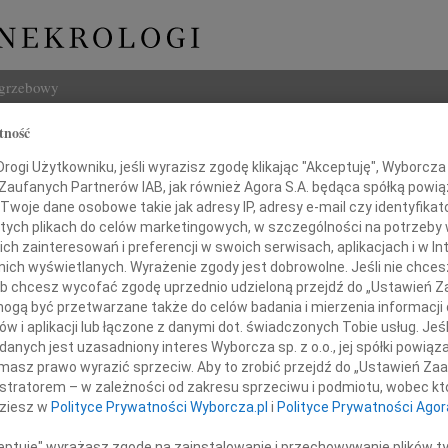
ogrzebowy
tność
Szukaj
amiec
ogi Użytkowniku, jeśli wyrazisz zgodę klikając "Akceptuję", Wyborcza sp
Imię i na
 Zaufanych Partnerów IAB, jak również Agora S.A. będąca spółką powi
Twoje dane osobowe takie jak adresy IP, adresy e-mail czy identyfikato
 tych plikach do celów marketingowych, w szczególności na potrzeby 
 zainteresowań i preferencji w swoich serwisach, aplikacjach i w Int
w nich wyświetlanych. Wyrażenie zgody jest dobrowolne. Jeśli nie chce
INNE NE
 lub chcesz wycofać zgodę uprzednio udzieloną przejdź do „Ustawień
Tadeu
gą być przetwarzane także do celów badania i mierzenia informacji
Z ogr
w i aplikacji lub łączone z danymi dot. świadczonych Tobie usług. Jeś
Krys
my wiadomość, że 13 lipca 2021 roku zmarł
nych jest uzasadniony interes Wyborcza sp. z o.o., jej spółki powiąza
Z głę
masz prawo wyrazić sprzeciw. Aby to zrobić przejdź do „Ustawień Z
Kryst
istratorem – w zależności od zakresu sprzeciwu i podmiotu, wobec któ
Dr
"Pan 
dziesz w
Polityce Prywatności Wyborcza.pl
i
Polityce Prywatności Agor
Zbign
Jan Adamiec
W dni
ceptuję" wyrażasz zgodę na zainstalowanie i przechowywanie plików t