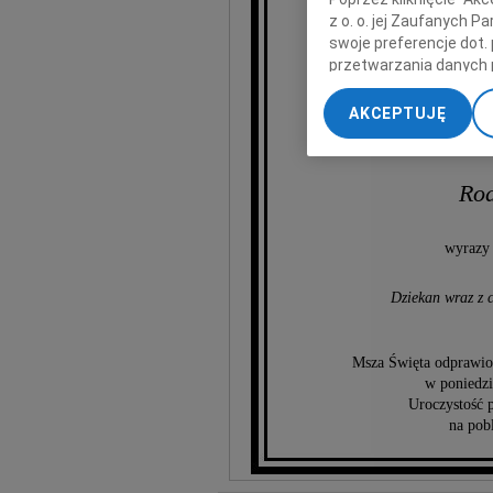
z o. o. jej Zaufanych 
swoje preferencje dot.
emerytowany pracown
przetwarzania danych 
„Ustawienia zaawansow
AKCEPTUJĘ
My, nasi Zaufani Part
dokładnych danych geol
Przechowywanie informa
Rod
treści, badnie odbiorcó
wyrazy 
Dziekan wraz z 
Msza Święta odprawio
w poniedzi
Uroczystość 
na pob