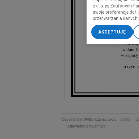
Mar
z o. o. jej Zaufanych 
swoje preferencje dot.
przetwarzania danych 
„Ustawienia zaawansow
wieloletni
AKCEPTUJĘ
Wojewódzkiego
My, nasi Zaufani Part
dokładnych danych geol
Uroczy
Przechowywanie informa
w dniu 15
treści, badnie odbiorcó
w kaplicy
o czym z
Copyright © Wyborcza sp. z o.o.
O nas
St
Ustawienia prywatności