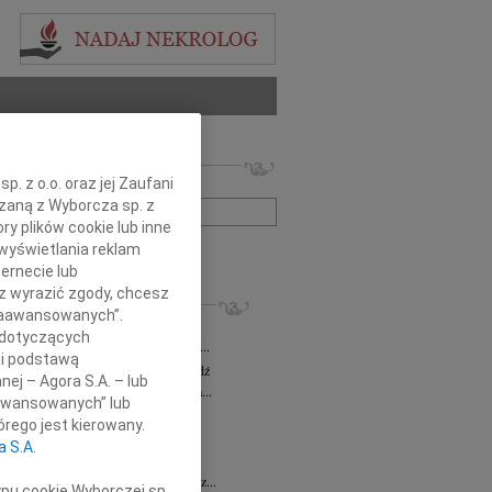
 nekrologów i wspomnień
. z o.o. oraz jej Zaufani
zwisko lub numer ogłoszenia:
ązaną z Wyborcza sp. z
ry plików cookie lub inne
wyświetlania reklam
+ szukanie zaawansowane
ernecie lub
sz wyrazić zgody, chcesz
KROLOGI
 Zaawansowanych”.
a Milan
03.08.2026
Łódź
 dotyczących
bokim żalem zawiadamiamy, że dnia 29...
li podstawą
sz Maciaszek
wiek: 73
29.07.2026
Łódź
nej – Agora S.A. – lub
bokim żalem zawiadamiamy, że 24 lipca...
aawansowanych” lub
 Gawryszczak
21.07.2026
Łódź
rego jest kierowany.
u 15 lipca 2026 roku odszedł nasz...
a S.A.
ek
15.07.2026
Łódź
u 4 lipca2026 roku zmarł w Łodzi Nasz...
ypu cookie Wyborczej sp.