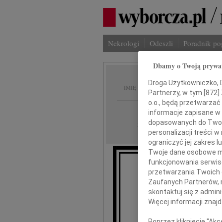
Nekrologi
Odeszli
Poradnik p
Dbamy o Twoją prywa
Maria 
Droga Użytkowniczko, Dr
IMIĘ I NAZWISKO:
Partnerzy, w tym [
872
]
o.o., będą przetwarzać 
Łódź
REGION:
informacje zapisane w
dopasowanych do Twoich
13.07.2021
DATA EMISJI:
personalizacji treści 
ograniczyć jej zakres
Twoje dane osobowe mo
funkcjonowania serwisó
Z żalem zawiada
przetwarzania Twoich da
Zaufanych Partnerów, 
skontaktuj się z admin
Więcej informacji znaj
Poprzez kliknięcie "Ak