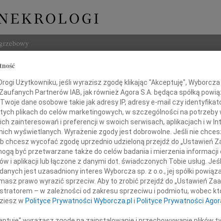
ogrzebowy
tność
Szukaj
Goncikowska
ogi Użytkowniku, jeśli wyrazisz zgodę klikając "Akceptuję", Wyborcza sp
Imię i na
 Zaufanych Partnerów IAB, jak również Agora S.A. będąca spółką powi
Twoje dane osobowe takie jak adresy IP, adresy e-mail czy identyfikato
 tych plikach do celów marketingowych, w szczególności na potrzeby 
 zainteresowań i preferencji w swoich serwisach, aplikacjach i w Int
w nich wyświetlanych. Wyrażenie zgody jest dobrowolne. Jeśli nie chce
INNE NE
 lub chcesz wycofać zgodę uprzednio udzieloną przejdź do „Ustawień
Wand
gą być przetwarzane także do celów badania i mierzenia informacji
Z głę
w i aplikacji lub łączone z danymi dot. świadczonych Tobie usług. Jeś
Tadeu
miamy, że dnia 8 lipca 2021 roku zmarła
nych jest uzasadniony interes Wyborcza sp. z o.o., jej spółki powiąza
Z głę
masz prawo wyrazić sprzeciw. Aby to zrobić przejdź do „Ustawień Z
Adam
istratorem – w zależności od zakresu sprzeciwu i podmiotu, wobec któ
W dni
dziesz w
Polityce Prywatności Wyborcza.pl
i
Polityce Prywatności Agor
Jan R
W dni
ceptuję" wyrażasz zgodę na zainstalowanie i przechowywanie plików t