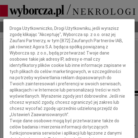
Dbamy o Twoją prywatność
Nekrologi
Odeszli
Poradnik pogrzebowy
Droga Użytkowniczko, Drogi Użytkowniku, jeśli wyrazisz
zgodę klikając "Akceptuję", Wyborcza sp. z o.o. oraz jej
Zaufani Partnerzy, w tym [
872
] Zaufanych Partnerów IAB,
jak również Agora S.A. będąca spółką powiązaną z
Gabriel Rekwirowicz
Wyborcza sp. z o.o., będą przetwarzać Twoje dane
IMIĘ I NAZWISKO:
osobowe takie jak adresy IP, adresy e-mail czy
identyfikatory plików cookie lub inne informacje zapisane w
Kielce
REGION:
tych plikach do celów marketingowych, w szczególności
09.07.2021
DATA EMISJI:
na potrzeby wyświetlania reklam dopasowanych do
Twoich zainteresowań i preferencji w swoich serwisach,
aplikacjach i w Internecie lub personalizacji treści w nich
wyświetlanych. Wyrażenie zgody jest dobrowolne. Jeśli nie
chcesz wyrazić zgody, chcesz ograniczyć jej zakres lub
chcesz wycofać zgodę uprzednio udzieloną przejdź do
29 kwietnia 2021 roku zmarł
„Ustawień Zaawansowanych”.
Twoje dane osobowe mogą być przetwarzane także do
Gabriel Rekwirowicz
celów badania i mierzenia informacji dotyczących
funkcjonowania serwisów i aplikacji lub łączone z danymi