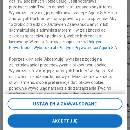
dot. świadczonych Tobie usług. Jeśli podstawą
warszawski architekt i urbanista,
przetwarzania Twoich danych jest uzasadniony interes
członek Stowarzyszenia Architektów Polskich
Wyborcza sp. z o.o., jej spółki powiązanej – Agora S.A. – lub
i Towarzystwa Urbanistów Polskich,
Zaufanych Partnerów, masz prawo wyrazić sprzeciw. Aby
to zrobić przejdź do „Ustawień Zaawansowanych” lub
współtwórca nagrodzonych koncepcji zagospodarow
skontaktuj się z administratorem – w zależności od
przestrzennego centrum Pragi (1958) oraz dzielnicy Bród
zakresu sprzeciwu i podmiotu, wobec którego jest
w latach siedemdziesiątych zaangażowany w projekt re
kierowany. Więcej informacji znajdziesz w
Polityce
Starego Miasta w Algierze, po powrocie do kraju zwi
Prywatności Wyborcza.pl
i
Polityce Prywatności Agora S.A.
z Pracownią Konserwacji Zabytków na warszawskim Stary
Urodzony 31 października 1924 roku, w czasie II wojny 
Poprzez kliknięcie "Akceptuję" wyrażasz zgodę na
żołnierz Armii Krajowej, absolwent Wydziału Archite
zainstalowanie i przechowywanie plików typu cookie
Politechniki Warszawskiej z 1950 roku.
Wyborczej sp. z o. o. jej Zaufanych Partnerów i Agora S.A.
na Twoim urządzeniu końcowym. Możesz też w każdej
Człowiek wielu talentów, obdarzony niepospolitym poczu
chwili zmienić swoje preferencje dot. plików cookie,
zawsze pełen życzliwości i żywo zainteresowany sprawam
ponownie wywołując narzędzie do zarządzania Twoimi
preferencjami dot. przetwarzania danych poprzez
odnośnik „Ustawienia prywatności” w stopce serwisu i
Uroczystości żałobne odbędą się
USTAWIENIA ZAAWANSOWANE
we wtorek 20 lipca 2021 roku o godzinie 13:00
przechodząc do sekcji „Ustawienia zaawansowane”.
w Domu Pogrzebowym na Powązkach Wojskowych w Wa
Zmiana ustawień plików cookie możliwa jest także za
po czym nastąpi złożenie Prochów w grobie rodzi
pomocą ustawień przeglądarki.
AKCEPTUJĘ
na Starych Powązkach
(wejście IV bramą o godzinie 14:30, kw 115-4-25
My, nasi Zaufani Partnerzy i Agora S.A. możemy