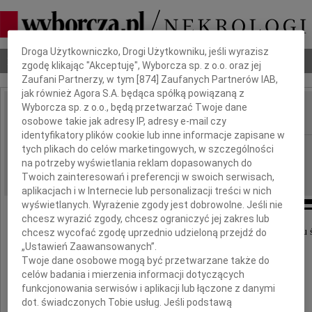
Dbamy o Twoją prywatność
Droga Użytkowniczko, Drogi Użytkowniku, jeśli wyrazisz
Nekrologi
Odeszli
Poradnik pogrzebowy
zgodę klikając "Akceptuję", Wyborcza sp. z o.o. oraz jej
Zaufani Partnerzy, w tym [
874
] Zaufanych Partnerów IAB,
jak również Agora S.A. będąca spółką powiązaną z
Wyborcza sp. z o.o., będą przetwarzać Twoje dane
osobowe takie jak adresy IP, adresy e-mail czy
IMIĘ I NAZWISKO:
identyfikatory plików cookie lub inne informacje zapisane w
Lublin
tych plikach do celów marketingowych, w szczególności
REGION:
na potrzeby wyświetlania reklam dopasowanych do
09.07.2021
DATA EMISJI:
Twoich zainteresowań i preferencji w swoich serwisach,
aplikacjach i w Internecie lub personalizacji treści w nich
wyświetlanych. Wyrażenie zgody jest dobrowolne. Jeśli nie
chcesz wyrazić zgody, chcesz ograniczyć jej zakres lub
Wyrazy szczerego i głębokiego współczucia z powodu 
chcesz wycofać zgodę uprzednio udzieloną przejdź do
„Ustawień Zaawansowanych”.
Twoje dane osobowe mogą być przetwarzane także do
Mamy
celów badania i mierzenia informacji dotyczących
funkcjonowania serwisów i aplikacji lub łączone z danymi
dot. świadczonych Tobie usług. Jeśli podstawą