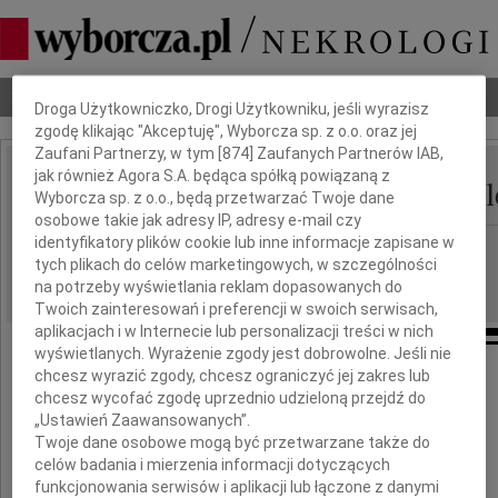
Dbamy o Twoją prywatność
Nekrologi
Odeszli
Poradnik pogrzebowy
Droga Użytkowniczko, Drogi Użytkowniku, jeśli wyrazisz
zgodę klikając "Akceptuję", Wyborcza sp. z o.o. oraz jej
Zaufani Partnerzy, w tym [
874
] Zaufanych Partnerów IAB,
jak również Agora S.A. będąca spółką powiązaną z
Elżbieta Sosnowska-Hol
IMIĘ I NAZWISKO:
Wyborcza sp. z o.o., będą przetwarzać Twoje dane
osobowe takie jak adresy IP, adresy e-mail czy
identyfikatory plików cookie lub inne informacje zapisane w
Katowice
REGION:
tych plikach do celów marketingowych, w szczególności
05.07.2021
DATA EMISJI:
na potrzeby wyświetlania reklam dopasowanych do
Twoich zainteresowań i preferencji w swoich serwisach,
aplikacjach i w Internecie lub personalizacji treści w nich
wyświetlanych. Wyrażenie zgody jest dobrowolne. Jeśli nie
chcesz wyrazić zgody, chcesz ograniczyć jej zakres lub
Prof. dr. hab. n. med.
chcesz wycofać zgodę uprzednio udzieloną przejdź do
Michałowi Holeckiemu
„Ustawień Zaawansowanych”.
Twoje dane osobowe mogą być przetwarzane także do
celów badania i mierzenia informacji dotyczących
Zastępcy Dyrektora ds. Medycznych
funkcjonowania serwisów i aplikacji lub łączone z danymi
Uniwersyteckiego Centrum Klinicznego