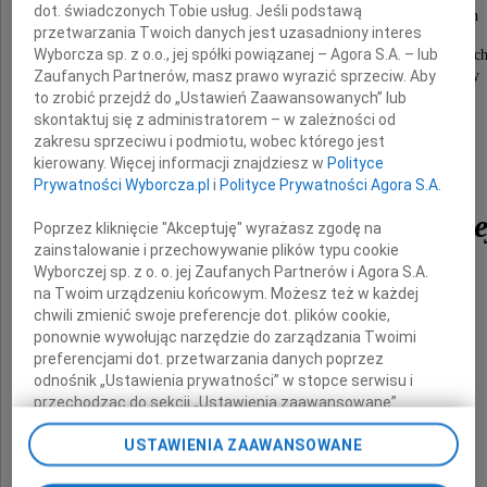
dot. świadczonych Tobie usług. Jeśli podstawą
im. prof. K. Gibińskiego SUM w Katowicach
przetwarzania Twoich danych jest uzasadniony interes
Wyborcza sp. z o.o., jej spółki powiązanej – Agora S.A. – lub
najszczersze wyrazy współczucia, wsparcia i otuc
Zaufanych Partnerów, masz prawo wyrazić sprzeciw. Aby
w trudnych chwilach z powodu śmierci Mamy
to zrobić przejdź do „Ustawień Zaawansowanych” lub
skontaktuj się z administratorem – w zależności od
doktor
zakresu sprzeciwu i podmiotu, wobec którego jest
kierowany. Więcej informacji znajdziesz w
Polityce
Elżbiety
Prywatności Wyborcza.pl
i
Polityce Prywatności Agora S.A.
Sosnowskiej - Holeckie
Poprzez kliknięcie "Akceptuję" wyrażasz zgodę na
zainstalowanie i przechowywanie plików typu cookie
Wyborczej sp. z o. o. jej Zaufanych Partnerów i Agora S.A.
składają
na Twoim urządzeniu końcowym. Możesz też w każdej
chwili zmienić swoje preferencje dot. plików cookie,
Dyrekcja i Pracownicy
ponownie wywołując narzędzie do zarządzania Twoimi
preferencjami dot. przetwarzania danych poprzez
Uniwersyteckiego Centrum Klinicznego
odnośnik „Ustawienia prywatności” w stopce serwisu i
im. prof. K. Gibińskiego SUM w Katowicach
przechodząc do sekcji „Ustawienia zaawansowane”.
Zmiana ustawień plików cookie możliwa jest także za
USTAWIENIA ZAAWANSOWANE
pomocą ustawień przeglądarki.