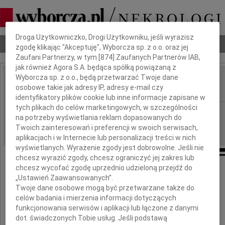
Dbamy o Twoją prywatność
Droga Użytkowniczko, Drogi Użytkowniku, jeśli wyrazisz
Nekrologi
Odeszli
Poradnik pogrzebowy
zgodę klikając "Akceptuję", Wyborcza sp. z o.o. oraz jej
Zaufani Partnerzy, w tym [
874
] Zaufanych Partnerów IAB,
jak również Agora S.A. będąca spółką powiązaną z
Wyborcza sp. z o.o., będą przetwarzać Twoje dane
Tomek Kołodziej
osobowe takie jak adresy IP, adresy e-mail czy
IMIĘ I NAZWISKO:
identyfikatory plików cookie lub inne informacje zapisane w
tych plikach do celów marketingowych, w szczególności
Gdańsk
REGION:
na potrzeby wyświetlania reklam dopasowanych do
09.07.2021
DATA EMISJI:
Twoich zainteresowań i preferencji w swoich serwisach,
aplikacjach i w Internecie lub personalizacji treści w nich
wyświetlanych. Wyrażenie zgody jest dobrowolne. Jeśli nie
chcesz wyrazić zgody, chcesz ograniczyć jej zakres lub
chcesz wycofać zgodę uprzednio udzieloną przejdź do
Bądź sprawiedliwy dla innych, Panie,
„Ustawień Zaawansowanych”.
Twoje dane osobowe mogą być przetwarzane także do
Dla siebie proszę o zmiłowanie
celów badania i mierzenia informacji dotyczących
J. Sztaudynger
funkcjonowania serwisów i aplikacji lub łączone z danymi
dot. świadczonych Tobie usług. Jeśli podstawą