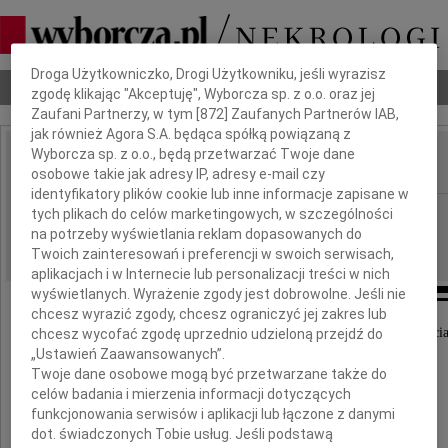
Dbamy o Twoją prywatność
Droga Użytkowniczko, Drogi Użytkowniku, jeśli wyrazisz
Nekrologi
Odeszli
Poradnik pogrzebowy
zgodę klikając "Akceptuję", Wyborcza sp. z o.o. oraz jej
Zaufani Partnerzy, w tym [
872
] Zaufanych Partnerów IAB,
jak również Agora S.A. będąca spółką powiązaną z
Wyborcza sp. z o.o., będą przetwarzać Twoje dane
osobowe takie jak adresy IP, adresy e-mail czy
IMIĘ I NAZWISKO:
identyfikatory plików cookie lub inne informacje zapisane w
Katowice
tych plikach do celów marketingowych, w szczególności
REGION:
na potrzeby wyświetlania reklam dopasowanych do
30.06.2021
DATA EMISJI:
Twoich zainteresowań i preferencji w swoich serwisach,
aplikacjach i w Internecie lub personalizacji treści w nich
wyświetlanych. Wyrażenie zgody jest dobrowolne. Jeśli nie
chcesz wyrazić zgody, chcesz ograniczyć jej zakres lub
Wyrazy głębokiego współczucia oraz słowa wsparcia
chcesz wycofać zgodę uprzednio udzieloną przejdź do
„Ustawień Zaawansowanych”.
Twoje dane osobowe mogą być przetwarzane także do
Zbigniewa Jodełki
celów badania i mierzenia informacji dotyczących
funkcjonowania serwisów i aplikacji lub łączone z danymi
z powodu śmierci
dot. świadczonych Tobie usług. Jeśli podstawą