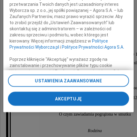
przetwarzania Twoich danych jest uzasadniony interes
Wyborcza sp. z o.o., jej spółki powiązanej – Agora S.A. – lub
Zaufanych Partnerów, masz prawo wyrazić sprzeciw. Aby
Alina Szafran
to zrobić przejdź do „Ustawień Zaawansowanych” lub
skontaktuj się z administratorem – w zależności od
lat 91
zakresu sprzeciwu i podmiotu, wobec którego jest
kierowany. Więcej informacji znajdziesz w
Polityce
Prywatności Wyborcza.pl
i
Polityce Prywatności Agora S.A.
Msza Święta odbędzie się 1 lipca 2021 r. o godzinie 
Poprzez kliknięcie "Akceptuję" wyrażasz zgodę na
w kościele pw. św. Stanisława Biskupa i Męczenni
zainstalowanie i przechowywanie plików typu cookie
przy ulicy Legionów 13 w Gdańsku.
Wyborczej sp. z o. o. jej Zaufanych Partnerów i Agora S.A.
na Twoim urządzeniu końcowym. Możesz też w każdej
USTAWIENIA ZAAWANSOWANE
chwili zmienić swoje preferencje dot. plików cookie,
Uroczystości pogrzebowe odbędą się tego samego dnia o god
ponownie wywołując narzędzie do zarządzania Twoimi
preferencjami dot. przetwarzania danych poprzez
na Cmentarzu Srebrzysko przy ulicy Srebrniki 12
AKCEPTUJĘ
odnośnik „Ustawienia prywatności” w stopce serwisu i
przechodząc do sekcji „Ustawienia zaawansowane”.
O czym zawiadamia pogrążona w smutku
Zmiana ustawień plików cookie możliwa jest także za
pomocą ustawień przeglądarki.
Rodzina
My, nasi Zaufani Partnerzy i Agora S.A. możemy