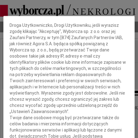
Dbamy o Twoją prywatność
Droga Użytkowniczko, Drogi Użytkowniku, jeśli wyrazisz
Nekrologi
Odeszli
Poradnik pogrzebowy
zgodę klikając "Akceptuję", Wyborcza sp. z o.o. oraz jej
Zaufani Partnerzy, w tym [
874
] Zaufanych Partnerów IAB,
jak również Agora S.A. będąca spółką powiązaną z
Alina Szafran
Wyborcza sp. z o.o., będą przetwarzać Twoje dane
IMIĘ I NAZWISKO:
osobowe takie jak adresy IP, adresy e-mail czy
identyfikatory plików cookie lub inne informacje zapisane w
Gdańsk
tych plikach do celów marketingowych, w szczególności
REGION:
na potrzeby wyświetlania reklam dopasowanych do
30.06.2021
DATA EMISJI:
Twoich zainteresowań i preferencji w swoich serwisach,
aplikacjach i w Internecie lub personalizacji treści w nich
wyświetlanych. Wyrażenie zgody jest dobrowolne. Jeśli nie
chcesz wyrazić zgody, chcesz ograniczyć jej zakres lub
chcesz wycofać zgodę uprzednio udzieloną przejdź do
Z głębokim żalem zawiadamiamy, że 26 czerwca 202
„Ustawień Zaawansowanych”.
odeszła do Pana
Twoje dane osobowe mogą być przetwarzane także do
celów badania i mierzenia informacji dotyczących
funkcjonowania serwisów i aplikacji lub łączone z danymi
dot. świadczonych Tobie usług. Jeśli podstawą