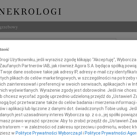
ogrzebowy
Szukaj
tność
 Reichelt
Imię i na
ogi Użytkowniku, jeśli wyrazisz zgodę klikając "Akceptuję", Wyborcza sp
 Zaufanych Partnerów IAB, jak również Agora S.A. będąca spółką powi
Twoje dane osobowe takie jak adresy IP, adresy e-mail czy identyfikato
 tych plikach do celów marketingowych, w szczególności na potrzeby 
INNE NE
 zainteresowań i preferencji w swoich serwisach, aplikacjach i w Int
w nich wyświetlanych. Wyrażenie zgody jest dobrowolne. Jeśli nie chce
Tadeu
Drogi
 lub chcesz wycofać zgodę uprzednio udzieloną przejdź do „Ustawień
gą być przetwarzane także do celów badania i mierzenia informacji
Tadeu
bólem przyjąłem wiadomość o odejściu
w i aplikacji lub łączone z danymi dot. świadczonych Tobie usług. Jeś
W dni
nych jest uzasadniony interes Wyborcza sp. z o.o., jej spółki powiąza
Henry
ndrzeja Reichelta
masz prawo wyrazić sprzeciw. Aby to zrobić przejdź do „Ustawień Z
Z głę
istratorem – w zależności od zakresu sprzeciwu i podmiotu, wobec któ
Henry
dziesz w
Polityce Prywatności Wyborcza.pl
i
Polityce Prywatności Agor
Z głę
Wybitnego Adwokata,