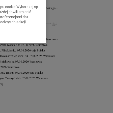
8.2026
Poznań
ypu cookie Wyborczej sp.
Mariuszowi Paplaczykowi wyrazy głębokiego...
żdej chwili zmienić
cej
preferencjami dot.
ZE NEKROLOGI, KONDOLENCJE
hodząc do sekcji
stawień przeglądarki.
8.2026
Warszawa
8.2026
Warszawa
h celach:
Użycie
 Tadeusz Duniec
wiek: 79
07.08.2026
Warszawa
lów identyfikacji.
rzata Kościelska
07.08.2026
Warszawa
ści, pomiar reklam i
 Pliszkiewicz
07.08.2026
cała Polska
 Downarowicz
wiek: 94
07.08.2026
Warszawa
 Kułakowska
07.08.2026
Warszawa
8.2026
Warszawa
iusz Butruk
07.08.2026
cała Polska
yna Czerny-Latek
07.08.2026
Warszawa
cej