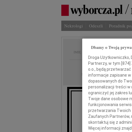
Nekrologi
Odeszli
Poradnik p
Dbamy o Twoją prywa
Andrzej
IMIĘ I NAZWISKO:
Droga Użytkowniczko, Dr
Partnerzy, w tym [
874
]
Poznań
REGION:
o.o., będą przetwarzać 
29.06.2021
DATA EMISJI:
informacje zapisane w
dopasowanych do Twoich
personalizacji treści 
ograniczyć jej zakres
Twoje dane osobowe mo
Z prawdziwym 
funkcjonowania serwisó
przetwarzania Twoich da
A
Zaufanych Partnerów, 
skontaktuj się z admin
Więcej informacji znaj