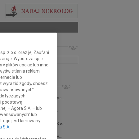
 nekrologów i wspomnień
. z o.o. oraz jej Zaufani
zwisko lub numer ogłoszenia:
ązaną z Wyborcza sp. z
ry plików cookie lub inne
+ szukanie zaawansowane
wyświetlania reklam
ernecie lub
sz wyrazić zgody, chcesz
KROLOGI
 Zaawansowanych”.
8.2026
Katowice
 dotyczących
lkim smutkiem żegnamy naszego Kolegę i...
li podstawą
8.2026
Katowice
nej – Agora S.A. – lub
ej Koleżance Sabinie Kacan składamy...
aawansowanych” lub
n Kurek
24.07.2026
Katowice
rego jest kierowany.
bokim smutkiem przyjęliśmy wiadomość o...
a S.A.
sz Zając
15.07.2026
Katowice
bokim smutkiem przyjąłem wiadomość o...