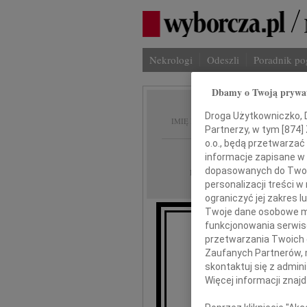
Nekrologi
Odeszli
Poradnik p
Dbamy o Twoją prywa
Tomasz
Droga Użytkowniczko, Dr
IMIĘ I NAZWISKO:
Partnerzy, w tym [
874
]
o.o., będą przetwarzać 
Katowice
REGION:
informacje zapisane w
dopasowanych do Twoich
28.06.2021
DATA EMISJI:
personalizacji treści 
ograniczyć jej zakres
Twoje dane osobowe mo
funkcjonowania serwisó
Z wielkim ża
przetwarzania Twoich da
Zaufanych Partnerów, 
skontaktuj się z admin
To
Więcej informacji znaj