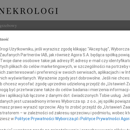
ogrzebowy
tność
Szukaj
 Papoń
ogi Użytkowniku, jeśli wyrazisz zgodę klikając "Akceptuję", Wyborcza sp
Imię i na
 Zaufanych Partnerów IAB, jak również Agora S.A. będąca spółką powi
Twoje dane osobowe takie jak adresy IP, adresy e-mail czy identyfikato
 tych plikach do celów marketingowych, w szczególności na potrzeby 
 zainteresowań i preferencji w swoich serwisach, aplikacjach i w Int
w nich wyświetlanych. Wyrażenie zgody jest dobrowolne. Jeśli nie chce
INNE NE
 lub chcesz wycofać zgodę uprzednio udzieloną przejdź do „Ustawień
07.0
gą być przetwarzane także do celów badania i mierzenia informacji
Z wie
w i aplikacji lub łączone z danymi dot. świadczonych Tobie usług. Jeś
06.0
lem przyjęliśmy wiadomość o odejściu
nych jest uzasadniony interes Wyborcza sp. z o.o., jej spółki powiąza
Drogi
masz prawo wyrazić sprzeciw. Aby to zrobić przejdź do „Ustawień Z
Marci
istratorem – w zależności od zakresu sprzeciwu i podmiotu, wobec któ
Z głę
masza Paponia
dziesz w
Polityce Prywatności Wyborcza.pl
i
Polityce Prywatności Agor
Tadeu
Z głę