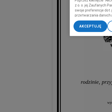
Poprzez kliknięcie "Ak
z o. o. jej Zaufanych 
Że
swoje preferencje dot.
człowieka ene
przetwarzania danych 
„Ustawienia zaawansow
AKCEPTUJĘ
My, nasi Zaufani Part
dokładnych danych geol
Przechowywanie informa
treści, badnie odbiorcó
rodzinie, prz
wyr