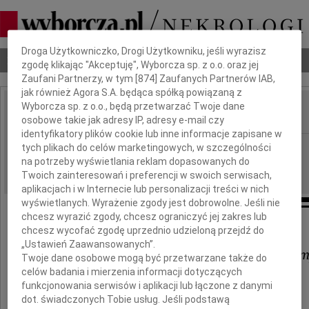
Dbamy o Twoją prywatność
Droga Użytkowniczko, Drogi Użytkowniku, jeśli wyrazisz
Nekrologi
Odeszli
Poradnik pogrzebowy
zgodę klikając "Akceptuję", Wyborcza sp. z o.o. oraz jej
Zaufani Partnerzy, w tym [
874
] Zaufanych Partnerów IAB,
jak również Agora S.A. będąca spółką powiązaną z
Wyborcza sp. z o.o., będą przetwarzać Twoje dane
osobowe takie jak adresy IP, adresy e-mail czy
IMIĘ I NAZWISKO:
identyfikatory plików cookie lub inne informacje zapisane w
Białystok
tych plikach do celów marketingowych, w szczególności
REGION:
na potrzeby wyświetlania reklam dopasowanych do
25.06.2021
DATA EMISJI:
Twoich zainteresowań i preferencji w swoich serwisach,
aplikacjach i w Internecie lub personalizacji treści w nich
wyświetlanych. Wyrażenie zgody jest dobrowolne. Jeśli nie
chcesz wyrazić zgody, chcesz ograniczyć jej zakres lub
Wyrazy szczerego współczucia
chcesz wycofać zgodę uprzednio udzieloną przejdź do
„Ustawień Zaawansowanych”.
Państwu Renacie i Kazimierzowi Ku
Twoje dane osobowe mogą być przetwarzane także do
celów badania i mierzenia informacji dotyczących
oraz Pani Urszuli Sokół
funkcjonowania serwisów i aplikacji lub łączone z danymi
dot. świadczonych Tobie usług. Jeśli podstawą