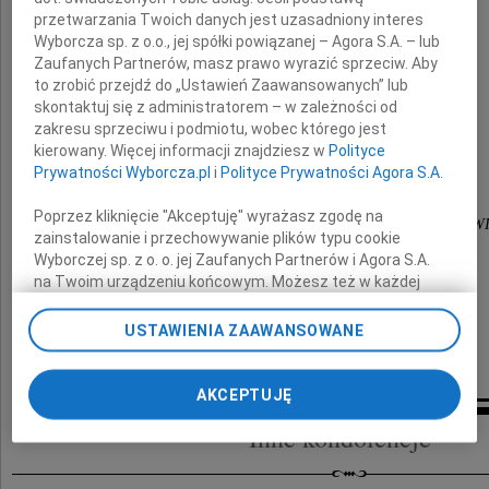
przetwarzania Twoich danych jest uzasadniony interes
Wyborcza sp. z o.o., jej spółki powiązanej – Agora S.A. – lub
wieloletniego Pracownika
Zaufanych Partnerów, masz prawo wyrazić sprzeciw. Aby
oraz Przewodniczącego Rady Nadzorczej
INWESTPROJEKT - KATOWICE
to zrobić przejdź do „Ustawień Zaawansowanych” lub
skontaktuj się z administratorem – w zależności od
zakresu sprzeciwu i podmiotu, wobec którego jest
Rodzinie i Bliskim
kierowany. Więcej informacji znajdziesz w
Polityce
Prywatności Wyborcza.pl
i
Polityce Prywatności Agora S.A.
składamy wyrazy głębokiego współczucia
Poprzez kliknięcie "Akceptuję" wyrażasz zgodę na
Zarząd i Pracownicy "INWESTPROJEKT - KATOW
zainstalowanie i przechowywanie plików typu cookie
Wyborczej sp. z o. o. jej Zaufanych Partnerów i Agora S.A.
na Twoim urządzeniu końcowym. Możesz też w każdej
chwili zmienić swoje preferencje dot. plików cookie,
ponownie wywołując narzędzie do zarządzania Twoimi
USTAWIENIA ZAAWANSOWANE
preferencjami dot. przetwarzania danych poprzez
odnośnik „Ustawienia prywatności” w stopce serwisu i
przechodząc do sekcji „Ustawienia zaawansowane”.
AKCEPTUJĘ
Zmiana ustawień plików cookie możliwa jest także za
Inne kondolencje
pomocą ustawień przeglądarki.
My, nasi Zaufani Partnerzy i Agora S.A. możemy