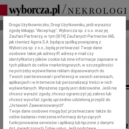
Dbamy o Twoją prywatność
Nekrologi
Odeszli
Poradnik pogrzebowy
Droga Użytkowniczko, Drogi Użytkowniku, jeśli wyrazisz
zgodę klikając "Akceptuję", Wyborcza sp. z o.o. oraz jej
Zaufani Partnerzy, w tym [
874
] Zaufanych Partnerów IAB,
jak również Agora S.A. będąca spółką powiązaną z
Janusz Grzegorzak
Wyborcza sp. z o.o., będą przetwarzać Twoje dane
IMIĘ I NAZWISKO:
osobowe takie jak adresy IP, adresy e-mail czy
identyfikatory plików cookie lub inne informacje zapisane w
Katowice
REGION:
tych plikach do celów marketingowych, w szczególności
na potrzeby wyświetlania reklam dopasowanych do
24.06.2021
DATA EMISJI:
Twoich zainteresowań i preferencji w swoich serwisach,
aplikacjach i w Internecie lub personalizacji treści w nich
wyświetlanych. Wyrażenie zgody jest dobrowolne. Jeśli nie
chcesz wyrazić zgody, chcesz ograniczyć jej zakres lub
Ze smutkiem żegnamy
chcesz wycofać zgodę uprzednio udzieloną przejdź do
„Ustawień Zaawansowanych”.
Twoje dane osobowe mogą być przetwarzane także do
mgr. inż. arch.
celów badania i mierzenia informacji dotyczących
Janusza Grzegorzaka
funkcjonowania serwisów i aplikacji lub łączone z danymi
dot. świadczonych Tobie usług. Jeśli podstawą