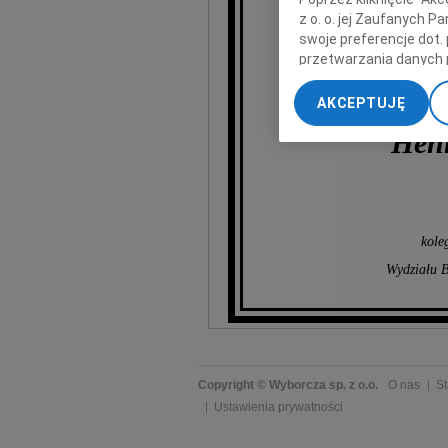
z o. o. jej Zaufanych 
swoje preferencje dot.
przetwarzania danych 
„Ustawienia zaawansow
AKCEPTUJĘ
My, nasi Zaufani Part
Hen
dokładnych danych geol
Przechowywanie informa
treści, badnie odbiorcó
kole
Wydziału B
Copyright © Wyborcza sp. z o.o.
O nas
St
Ustawienia prywatności