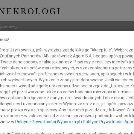
ogrzebowy
tność
Szukaj
 Banaszuk
ogi Użytkowniku, jeśli wyrazisz zgodę klikając "Akceptuję", Wyborcza sp
Imię i na
 Zaufanych Partnerów IAB, jak również Agora S.A. będąca spółką powi
Twoje dane osobowe takie jak adresy IP, adresy e-mail czy identyfikato
 tych plikach do celów marketingowych, w szczególności na potrzeby 
 zainteresowań i preferencji w swoich serwisach, aplikacjach i w Int
w nich wyświetlanych. Wyrażenie zgody jest dobrowolne. Jeśli nie chce
INNE NE
 lub chcesz wycofać zgodę uprzednio udzieloną przejdź do „Ustawień
22.0
gą być przetwarzane także do celów badania i mierzenia informacji
Pani 
w i aplikacji lub łączone z danymi dot. świadczonych Tobie usług. Jeś
Paweł
 głębokiego żalu i współczucia
nych jest uzasadniony interes Wyborcza sp. z o.o., jej spółki powiąza
Z głę
masz prawo wyrazić sprzeciw. Aby to zrobić przejdź do „Ustawień Z
Jerzy
istratorem – w zależności od zakresu sprzeciwu i podmiotu, wobec któ
Rodzinie
Z głę
dziesz w
Polityce Prywatności Wyborcza.pl
i
Polityce Prywatności Agor
22.0
Wyraz
z powodu śmierci
ceptuję" wyrażasz zgodę na zainstalowanie i przechowywanie plików t