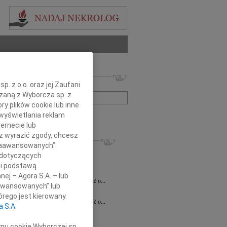
 nekrologów i wspomnień
. z o.o. oraz jej Zaufani
zwisko lub numer ogłoszenia:
ązaną z Wyborcza sp. z
ry plików cookie lub inne
wyświetlania reklam
+ szukanie zaawansowane
ernecie lub
sz wyrazić zgody, chcesz
KROLOGI
 Zaawansowanych”.
7.2026
Białystok
 dotyczących
notariusz Halinie Dorocie Agaciak...
li podstawą
 Niemyjski
06.07.2026
Warszawa
nej – Agora S.A. – lub
bokim smutkiem przyjęliśmy wiadomość o...
aawansowanych” lub
 Kulesza
23.06.2026
Białystok
rego jest kierowany.
bokim smutkiem przyjęliśmy wiadomość o...
a S.A.
6.2026
Białystok
y szczerego współczucia i...
ypu cookie Wyborczej sp.