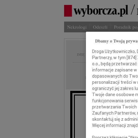
Nekrologi
Odeszli
Poradnik p
Dbamy o Twoją prywa
Henryk
Droga Użytkowniczko, Dr
IMIĘ I NAZWISKO:
Partnerzy, w tym [
874
]
o.o., będą przetwarzać 
Białystok
REGION:
informacje zapisane w
dopasowanych do Twoich
25.06.2021
DATA EMISJI:
personalizacji treści 
ograniczyć jej zakres
Twoje dane osobowe mo
funkcjonowania serwisó
Wyrazy
przetwarzania Twoich da
Zaufanych Partnerów, 
skontaktuj się z admin
Więcej informacji znaj
Poprzez kliknięcie "Ak