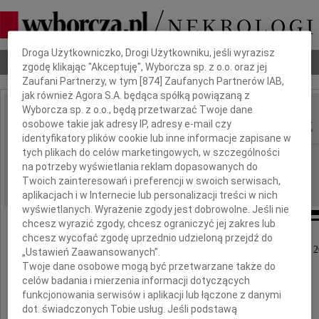
Dbamy o Twoją prywatność
Droga Użytkowniczko, Drogi Użytkowniku, jeśli wyrazisz
Nekrologi
Odeszli
Poradnik pogrzebowy
zgodę klikając "Akceptuję", Wyborcza sp. z o.o. oraz jej
Zaufani Partnerzy, w tym [
874
] Zaufanych Partnerów IAB,
jak również Agora S.A. będąca spółką powiązaną z
Wyborcza sp. z o.o., będą przetwarzać Twoje dane
Kalina Maria Poźlewicz
osobowe takie jak adresy IP, adresy e-mail czy
IMIĘ I NAZWISKO:
identyfikatory plików cookie lub inne informacje zapisane w
tych plikach do celów marketingowych, w szczególności
Bydgoszcz
REGION:
na potrzeby wyświetlania reklam dopasowanych do
25.06.2021
DATA EMISJI:
Twoich zainteresowań i preferencji w swoich serwisach,
aplikacjach i w Internecie lub personalizacji treści w nich
wyświetlanych. Wyrażenie zgody jest dobrowolne. Jeśli nie
chcesz wyrazić zgody, chcesz ograniczyć jej zakres lub
chcesz wycofać zgodę uprzednio udzieloną przejdź do
Z ogromnym żalem zawiadamiamy, że dnia 18 czerwca 2
„Ustawień Zaawansowanych”.
Twoje dane osobowe mogą być przetwarzane także do
odeszła po długiej i ciężkiej chorobie
celów badania i mierzenia informacji dotyczących
nasza ukochana Mama, Babcia i Ciocia
funkcjonowania serwisów i aplikacji lub łączone z danymi
dot. świadczonych Tobie usług. Jeśli podstawą