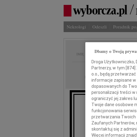
Nekrologi
Odeszli
Poradnik p
Jan Os
Dbamy o Twoją prywa
IMIĘ I NAZWISKO:
Droga Użytkowniczko, Dr
Warszawa
Partnerzy, w tym [
874
]
REGION:
o.o., będą przetwarzać 
26.08.2009
DATA EMISJI:
informacje zapisane w
dopasowanych do Twoich
personalizacji treści 
ograniczyć jej zakres
Twoje dane osobowe mo
funkcjonowania serwisó
W dniu 18
przetwarzania Twoich da
Zaufanych Partnerów, 
skontaktuj się z admin
Więcej informacji znaj