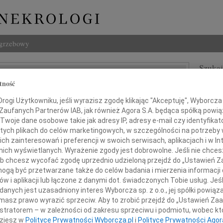
ogrzebowy
Szukaj
trowski
tność
Imię i na
ogi Użytkowniku, jeśli wyrazisz zgodę klikając "Akceptuję", Wyborcza sp
 Zaufanych Partnerów IAB, jak również Agora S.A. będąca spółką powi
Twoje dane osobowe takie jak adresy IP, adresy e-mail czy identyfikato
 tych plikach do celów marketingowych, w szczególności na potrzeby 
INNE NE
 zainteresowań i preferencji w swoich serwisach, aplikacjach i w Int
Jerzy
w nich wyświetlanych. Wyrażenie zgody jest dobrowolne. Jeśli nie chce
W dni
 lub chcesz wycofać zgodę uprzednio udzieloną przejdź do „Ustawień
Kryst
gą być przetwarzane także do celów badania i mierzenia informacji
Z żal
w i aplikacji lub łączone z danymi dot. świadczonych Tobie usług. Jeś
 sierpnia 2009 roku w wieku 85 lat
Ewa W
nych jest uzasadniony interes Wyborcza sp. z o.o., jej spółki powiąza
zmarł mój ukochany Mąż
W dni
masz prawo wyrazić sprzeciw. Aby to zrobić przejdź do „Ustawień Z
Małgo
istratorem – w zależności od zakresu sprzeciwu i podmiotu, wobec któ
Z wie
dziesz w
Polityce Prywatności Wyborcza.pl
i
Polityce Prywatności Agor