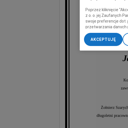
Poprzez kliknięcie "Ak
z o. o. jej Zaufanych 
swoje preferencje dot.
przetwarzania danych 
„Ustawienia zaawansow
AKCEPTUJĘ
My, nasi Zaufani Part
dokładnych danych geol
Przechowywanie informa
J
treści, badnie odbiorcó
Ko
zaws
Żołnierz Szaryc
długoletni pracown