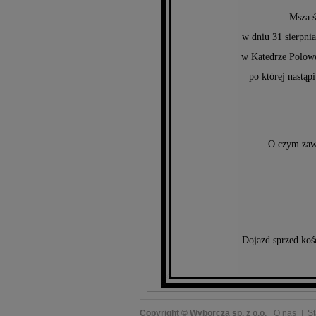
Msza ś
w dniu 31 sierpnia
w Katedrze Polowe
po której nastą
O czym zaw
Dojazd sprzed koś
Copyright © Wyborcza sp. z o.o.
O nas
St