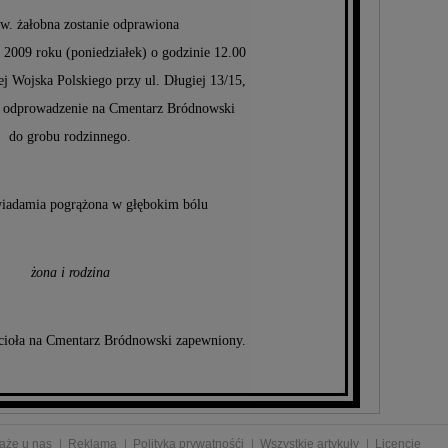
w. żałobna zostanie odprawiona
 2009 roku (poniedziałek) o godzinie 12.00
j Wojska Polskiego przy ul. Długiej 13/15,
pi odprowadzenie na Cmentarz Bródnowski
do grobu rodzinnego.
iadamia pogrążona w głębokim bólu
żona i rodzina
cioła na Cmentarz Bródnowski zapewniony.
aże u nas
Reklama
Polityka prywatnośći
Wszystkie artykuły
Licencje