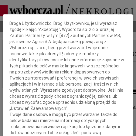
Dbamy o Twoją prywatność
Droga Użytkowniczko, Drogi Użytkowniku, jeśli wyrazisz
Nekrologi
Odeszli
Poradnik pogrzebowy
zgodę klikając "Akceptuję", Wyborcza sp. z o.o. oraz jej
Zaufani Partnerzy, w tym [
872
] Zaufanych Partnerów IAB,
jak również Agora S.A. będąca spółką powiązaną z
Wyborcza sp. z o.o., będą przetwarzać Twoje dane
Andrzej Witold Bielach
IMIĘ I NAZWISKO:
osobowe takie jak adresy IP, adresy e-mail czy
identyfikatory plików cookie lub inne informacje zapisane w
tych plikach do celów marketingowych, w szczególności
Gdańsk
REGION:
na potrzeby wyświetlania reklam dopasowanych do
07.06.2021
DATA EMISJI:
Twoich zainteresowań i preferencji w swoich serwisach,
aplikacjach i w Internecie lub personalizacji treści w nich
wyświetlanych. Wyrażenie zgody jest dobrowolne. Jeśli nie
chcesz wyrazić zgody, chcesz ograniczyć jej zakres lub
chcesz wycofać zgodę uprzednio udzieloną przejdź do
W dniu 1 czerwca 2021 roku odszedł od nas nagl
„Ustawień Zaawansowanych”.
Twoje dane osobowe mogą być przetwarzane także do
celów badania i mierzenia informacji dotyczących
funkcjonowania serwisów i aplikacji lub łączone z danymi
dot. świadczonych Tobie usług. Jeśli podstawą