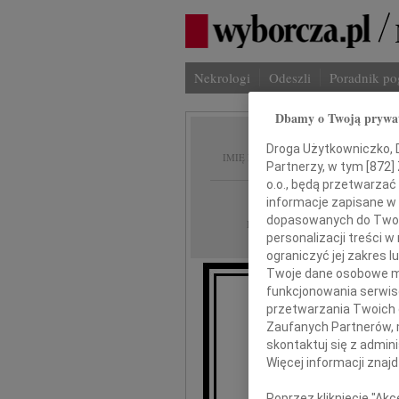
Nekrologi
Odeszli
Poradnik p
Dbamy o Twoją prywa
aleksa
Droga Użytkowniczko, Dr
IMIĘ I NAZWISKO:
Partnerzy, w tym [
872
]
o.o., będą przetwarzać 
Poznań
REGION:
informacje zapisane w
dopasowanych do Twoich
07.06.2021
DATA EMISJI:
personalizacji treści 
ograniczyć jej zakres
Twoje dane osobowe mo
funkcjonowania serwisó
przetwarzania Twoich da
Chociaż nam pow
Zaufanych Partnerów, 
opuśc
skontaktuj się z admin
Więcej informacji znaj
Z gł
Poprzez kliknięcie "Ak