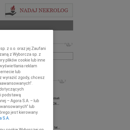
 nekrologów i wspomnień
. z o.o. oraz jej Zaufani
zwisko lub numer ogłoszenia:
ązaną z Wyborcza sp. z
ry plików cookie lub inne
wyświetlania reklam
+ szukanie zaawansowane
ernecie lub
sz wyrazić zgody, chcesz
KROLOGI
 Zaawansowanych”.
sz Kotłowski
05.08.2026
Poznań
 dotyczących
omnym żalem i bólem w sercu...
li podstawą
tyna Kowandy
wiek: 93
03.08.2026
Poznań
nej – Agora S.A. – lub
bokim żalem zawiadamiamy, że w dniu 28...
aawansowanych” lub
yna Janowicz
24.07.2026
Poznań
rego jest kierowany.
jest Pasterzem moim, niczego mi nie...
a S.A.
iew Zygmunt
15.07.2026
Poznań
u 9 lipca 2026 roku, zmarł w wieku 87 lat...
ypu cookie Wyborczej sp.