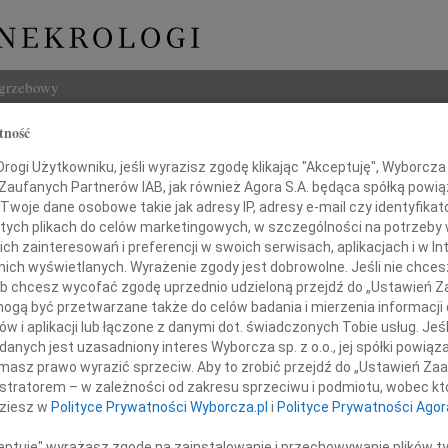
ogrzebowy
tność
Szukaj
ndra Niżyńska
ogi Użytkowniku, jeśli wyrazisz zgodę klikając "Akceptuję", Wyborcza sp
Imię i na
 Zaufanych Partnerów IAB, jak również Agora S.A. będąca spółką powi
Twoje dane osobowe takie jak adresy IP, adresy e-mail czy identyfikato
 tych plikach do celów marketingowych, w szczególności na potrzeby 
 zainteresowań i preferencji w swoich serwisach, aplikacjach i w Int
w nich wyświetlanych. Wyrażenie zgody jest dobrowolne. Jeśli nie chce
INNE NE
 lub chcesz wycofać zgodę uprzednio udzieloną przejdź do „Ustawień
Tadeu
gą być przetwarzane także do celów badania i mierzenia informacji
Z ogr
w i aplikacji lub łączone z danymi dot. świadczonych Tobie usług. Jeś
Krys
nych jest uzasadniony interes Wyborcza sp. z o.o., jej spółki powiąza
tarzałaś, że "nigdzie się nie wybierasz",
Z głę
masz prawo wyrazić sprzeciw. Aby to zrobić przejdź do „Ustawień Z
Kryst
iłaś swoją ukochaną Miodową.
istratorem – w zależności od zakresu sprzeciwu i podmiotu, wobec któ
"Pan 
dziesz w
Polityce Prywatności Wyborcza.pl
i
Polityce Prywatności Agor
Zbign
ębokim żalem zawiadamiamy,
W dni
ceptuję" wyrażasz zgodę na zainstalowanie i przechowywanie plików t