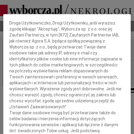
Dbamy o Twoją prywatność
Droga Użytkowniczko, Drogi Użytkowniku, jeśli wyrazisz
Nekrologi
Odeszli
Poradnik pogrzebowy
zgodę klikając "Akceptuję", Wyborcza sp. z o.o. oraz jej
Zaufani Partnerzy, w tym [
872
] Zaufanych Partnerów IAB,
jak również Agora S.A. będąca spółką powiązaną z
Wyborcza sp. z o.o., będą przetwarzać Twoje dane
Andrzej Błaszczyk
osobowe takie jak adresy IP, adresy e-mail czy
IMIĘ I NAZWISKO:
identyfikatory plików cookie lub inne informacje zapisane w
tych plikach do celów marketingowych, w szczególności
Opole
REGION:
na potrzeby wyświetlania reklam dopasowanych do
04.06.2021
DATA EMISJI:
Twoich zainteresowań i preferencji w swoich serwisach,
aplikacjach i w Internecie lub personalizacji treści w nich
wyświetlanych. Wyrażenie zgody jest dobrowolne. Jeśli nie
chcesz wyrazić zgody, chcesz ograniczyć jej zakres lub
chcesz wycofać zgodę uprzednio udzieloną przejdź do
Dnia 31 maja 2021 r. zmarł w wieku 72 lat
„Ustawień Zaawansowanych”.
Twoje dane osobowe mogą być przetwarzane także do
celów badania i mierzenia informacji dotyczących
funkcjonowania serwisów i aplikacji lub łączone z danymi
dot. świadczonych Tobie usług. Jeśli podstawą