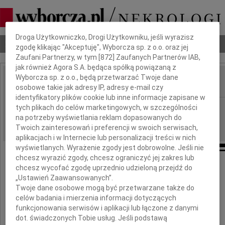
Dbamy o Twoją prywatność
Droga Użytkowniczko, Drogi Użytkowniku, jeśli wyrazisz
Nekrologi
Odeszli
Poradnik pogrzebowy
zgodę klikając "Akceptuję", Wyborcza sp. z o.o. oraz jej
Zaufani Partnerzy, w tym [
872
] Zaufanych Partnerów IAB,
jak również Agora S.A. będąca spółką powiązaną z
Wyborcza sp. z o.o., będą przetwarzać Twoje dane
osobowe takie jak adresy IP, adresy e-mail czy
IMIĘ I NAZWISKO:
identyfikatory plików cookie lub inne informacje zapisane w
Szczecin
tych plikach do celów marketingowych, w szczególności
REGION:
na potrzeby wyświetlania reklam dopasowanych do
04.06.2021
DATA EMISJI:
Twoich zainteresowań i preferencji w swoich serwisach,
aplikacjach i w Internecie lub personalizacji treści w nich
wyświetlanych. Wyrażenie zgody jest dobrowolne. Jeśli nie
chcesz wyrazić zgody, chcesz ograniczyć jej zakres lub
chcesz wycofać zgodę uprzednio udzieloną przejdź do
„Ustawień Zaawansowanych”.
Ryszardowi Urbańskiemu
Twoje dane osobowe mogą być przetwarzane także do
celów badania i mierzenia informacji dotyczących
Dyrektorowi ds. Inwestycyjnych
funkcjonowania serwisów i aplikacji lub łączone z danymi
w Spółce Szczecińskie Inwestycje Miejskie
dot. świadczonych Tobie usług. Jeśli podstawą