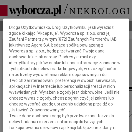
Dbamy o Twoją prywatność
Nekrologi
Odeszli
Poradnik pogrzebowy
Droga Użytkowniczko, Drogi Użytkowniku, jeśli wyrazisz
zgodę klikając "Akceptuję", Wyborcza sp. z o.o. oraz jej
Zaufani Partnerzy, w tym [
872
] Zaufanych Partnerów IAB,
jak również Agora S.A. będąca spółką powiązaną z
Irena Kowner
Wyborcza sp. z o.o., będą przetwarzać Twoje dane
IMIĘ I NAZWISKO:
osobowe takie jak adresy IP, adresy e-mail czy
identyfikatory plików cookie lub inne informacje zapisane w
Łódź
REGION:
tych plikach do celów marketingowych, w szczególności
04.06.2021
DATA EMISJI:
na potrzeby wyświetlania reklam dopasowanych do
Twoich zainteresowań i preferencji w swoich serwisach,
aplikacjach i w Internecie lub personalizacji treści w nich
wyświetlanych. Wyrażenie zgody jest dobrowolne. Jeśli nie
chcesz wyrazić zgody, chcesz ograniczyć jej zakres lub
chcesz wycofać zgodę uprzednio udzieloną przejdź do
Z wielkim bólem informujemy,
„Ustawień Zaawansowanych”.
że w dniu 28 maja 2021 roku, w wieku 88 lat,
Twoje dane osobowe mogą być przetwarzane także do
odeszła od nas najukochańsza Mama, Babcia i Praba
celów badania i mierzenia informacji dotyczących
funkcjonowania serwisów i aplikacji lub łączone z danymi