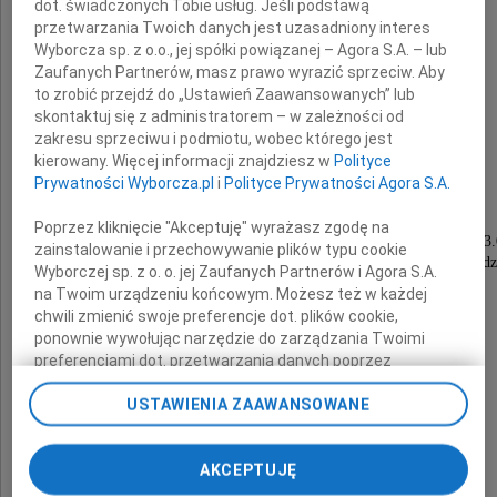
dot. świadczonych Tobie usług. Jeśli podstawą
przetwarzania Twoich danych jest uzasadniony interes
Wyborcza sp. z o.o., jej spółki powiązanej – Agora S.A. – lub
Zaufanych Partnerów, masz prawo wyrazić sprzeciw. Aby
Irena Kowner
to zrobić przejdź do „Ustawień Zaawansowanych” lub
skontaktuj się z administratorem – w zależności od
zakresu sprzeciwu i podmiotu, wobec którego jest
z domu Stańczak
kierowany. Więcej informacji znajdziesz w
Polityce
Prywatności Wyborcza.pl
i
Polityce Prywatności Agora S.A.
Uroczystość pogrzebowa odbędzie się
Poprzez kliknięcie "Akceptuję" wyrażasz zgodę na
w dniu 7 czerwca br. (poniedziałek) o godzinie 13
zainstalowanie i przechowywanie plików typu cookie
w kościele parafialnym w Skoszewach koło Łodz
Wyborczej sp. z o. o. jej Zaufanych Partnerów i Agora S.A.
na Twoim urządzeniu końcowym. Możesz też w każdej
chwili zmienić swoje preferencje dot. plików cookie,
Córki z rodzinami
ponownie wywołując narzędzie do zarządzania Twoimi
preferencjami dot. przetwarzania danych poprzez
odnośnik „Ustawienia prywatności” w stopce serwisu i
USTAWIENIA ZAAWANSOWANE
przechodząc do sekcji „Ustawienia zaawansowane”.
Zmiana ustawień plików cookie możliwa jest także za
pomocą ustawień przeglądarki.
AKCEPTUJĘ
My, nasi Zaufani Partnerzy i Agora S.A. możemy