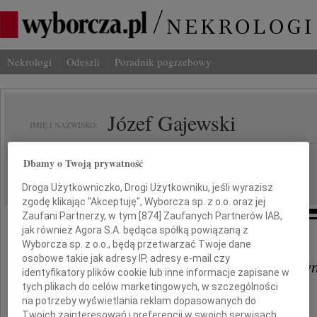
Nekrologi
Odeszli
Poradnik pogrzebowy
Józef Gajewski
IMIĘ I NAZWISKO:
Białystok
REGION:
Dbamy o Twoją prywatność
28.07.2010
DATA EMISJI:
Droga Użytkowniczko, Drogi Użytkowniku, jeśli wyrazisz
zgodę klikając "Akceptuję", Wyborcza sp. z o.o. oraz jej
Zaufani Partnerzy, w tym [
874
] Zaufanych Partnerów IAB,
jak również Agora S.A. będąca spółką powiązaną z
Wyrazy szczerego współczucia
Wyborcza sp. z o.o., będą przetwarzać Twoje dane
osobowe takie jak adresy IP, adresy e-mail czy
Żonie, Rodzinie oraz Współpracow
identyfikatory plików cookie lub inne informacje zapisane w
tych plikach do celów marketingowych, w szczególności
na potrzeby wyświetlania reklam dopasowanych do
z powodu śmierci
Twoich zainteresowań i preferencji w swoich serwisach,