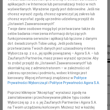
Pana
aplikacjach i w Internecie lub personalizacji treści w nich
wyświetlanych. Wyrażenie zgody jest dobrowolne. Jeśli nie
Józefa Gajewskiego
chcesz wyrazić zgody, chcesz ograniczyć jej zakres lub
chcesz wycofać zgodę uprzednio udzieloną przejdź do
„Ustawień Zaawansowanych”.
Prezydenta Miasta Suwałk
Twoje dane osobowe mogą być przetwarzane także do
celów badania i mierzenia informacji dotyczących
składają
funkcjonowania serwisów i aplikacji lub łączone z danymi
dot. świadczonych Tobie usług. Jeśli podstawą
Dyrekcja i pracownicy Spółki "Przewozy Regionaln
przetwarzania Twoich danych jest uzasadniony interes
Podlaskiego Zakładu Przewozów Regionalnych w Biał
Wyborcza sp. z o.o., jej spółki powiązanej – Agora S.A. – lub
Zaufanych Partnerów, masz prawo wyrazić sprzeciw. Aby
to zrobić przejdź do „Ustawień Zaawansowanych” lub
Inne kondolencje
skontaktuj się z administratorem – w zależności od
zakresu sprzeciwu i podmiotu, wobec którego jest
kierowany. Więcej informacji znajdziesz w
Polityce
Prywatności Wyborcza.pl
i
Polityce Prywatności Agora S.A.
Wyrazy głębokiego żalu i współczucia Rodzinie z powodu śmierci Józefa Gajewskie
Zarząd i Pracownicy PGE Dystrybucja Białystok Sp. z o.o.
Poprzez kliknięcie "Akceptuję" wyrażasz zgodę na
zainstalowanie i przechowywanie plików typu cookie
Wyborczej sp. z o. o. jej Zaufanych Partnerów i Agora S.A.
Z głębokim smutkiem i żalem przyjęliśmy wiadomość o śmierci Prezydenta Suwałk 
na Twoim urządzeniu końcowym. Możesz też w każdej
oraz Bliskim najszczersze wyrazy współczucia składa Rektor Wyższej Szkoły...