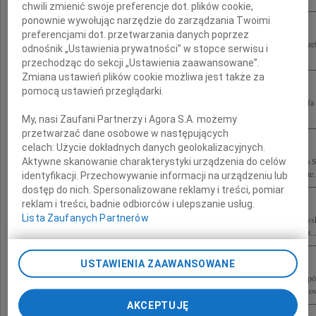
chwili zmienić swoje preferencje dot. plików cookie,
ponownie wywołując narzędzie do zarządzania Twoimi
preferencjami dot. przetwarzania danych poprzez
Z głębokim żalem przyjęliśmy wiadomość o śmierci Prezydenta Miasta Suwałk Józ
odnośnik „Ustawienia prywatności” w stopce serwisu i
bólu z Rodziną i Bliskimi Zmarłego i składamy wyrazy szczerego...
przechodząc do sekcji „Ustawienia zaawansowane”.
Zmiana ustawień plików cookie możliwa jest także za
pomocą ustawień przeglądarki.
Wyrazy głębokiego żalu oraz szczerego współczucia z powodu nagłej śmierci Józef
Miasta Suwałk Żonie, Córce, Synom i Bliskim składa Olgierd Roman Dziekoński
My, nasi Zaufani Partnerzy i Agora S.A. możemy
przetwarzać dane osobowe w następujących
celach:
Użycie dokładnych danych geolokalizacyjnych.
Głęboko poruszyła nas wiadomość o śmierci Pana Józefa Gajewskiego Prezydenta 
Aktywne skanowanie charakterystyki urządzenia do celów
człowiek, wizjoner, tytan pracy bez reszty oddany swojemu miastu Żonie i Rodzinie.
identyfikacji. Przechowywanie informacji na urządzeniu lub
dostęp do nich. Spersonalizowane reklamy i treści, pomiar
reklam i treści, badnie odbiorców i ulepszanie usług.
Lista Zaufanych Partnerów
Z głębokim żalem i smutkiem przyjęliśmy wiadomość o śmierci Pana Józefa Gajew
Odszedł ciepły, wrażliwy i życzliwy człowiek, wybitny gospodarz miasta który bez..
USTAWIENIA ZAAWANSOWANE
Z powodu śmierci Prezydenta Suwałk Józefa Gajewskiego wyrazy głębokiego współc
składają Starosta Hajnowski, przewodniczący Rady Powiatu, zarząd Powiatu Hajnows
AKCEPTUJĘ