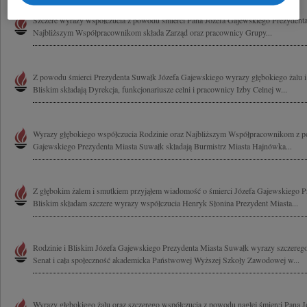
Szczere wyrazy współczucia z powodu śmierci Pana Józefa Gajewskiego Prezydenta
Najbliższym Współpracownikom składa Zarząd oraz pracownicy Grupy...
Z powodu śmierci Prezydenta Suwałk Józefa Gajewskiego wyrazy głębokiego żalu i 
Bliskim składają Dyrekcja, funkcjonariusze celni i pracownicy Izby Celnej w...
Wyrazy głębokiego współczucia Rodzinie oraz Najbliższym Współpracownikom z p
Gajewskiego Prezydenta Miasta Suwałk składają Burmistrz Miasta Hajnówka...
Z głębokim żalem i smutkiem przyjąłem wiadomość o śmierci Józefa Gajewskiego P
Bliskim składam szczere wyrazy współczucia Henryk Słonina Prezydent Miasta...
Rodzinie i Bliskim Józefa Gajewskiego Prezydenta Miasta Suwałk wyrazy szczerego
Senat i cała społeczność akademicka Państwowej Wyższej Szkoły Zawodowej w...
Wyrazy głębokiego żalu oraz szczerego współczucia z powodu nagłej śmierci Pana 