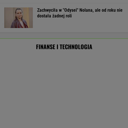
Konfederacja grzmi, ale zapomina o ważnej
rzeczy
Amerykański audyt wojskowy w
Polsce. Za przeglądem baz stoi twardy biznes
SUBSKRYPCJA