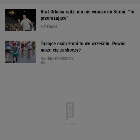
Ta luksusowa limuzyna pozamiatała rynek!
Nie ma wątpliwości, że to nowy król
segmentu. I jeszcze ta oferta - WOW!
MATERIAŁ PROMOCYJNY
Oto następna rywalka Igi Świątek w Toronto!
To będzie hit
TENIS
Robi się bardzo gorąco. Tak wygląda ranking
UEFA po meczach polskich drużyn