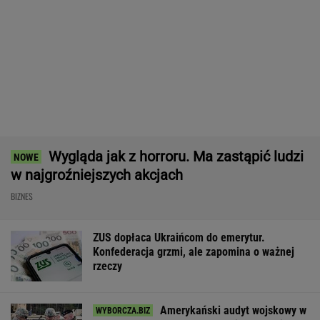
Ten robot nie ma sobie równych. Myje i
odkurza, gdy ty odpoczywasz, a cena?
Doskonała!
REKLAMA IROBOT
Zmiany w 500 plus dla seniora. W 2027 r.
więcej osób ma dostać pieniądze
BIZNES
Rekord w Orlenie i nagła reakcja
byłego prezesa. Poszło o kierowców
BIZNES
Poszły przelewy. 100 mld dol. wypłacone. Ale
Donald Trump tego nie odpuści
BIZNES