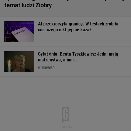
małżeństwa, a inni...
WIADOMOŚCI
Pytamy o 15 osób, których wstyd nie znać.
Wiesz, z czego słyną?