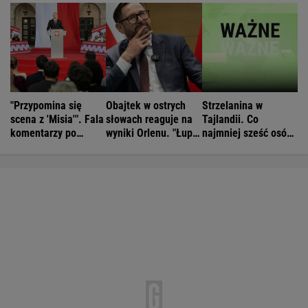
"Przypomina się
Obajtek w ostrych
Strzelanina w
scena z 'Misia'". Fala
słowach reaguje na
Tajlandii. Co
komentarzy po
wyniki Orlenu. "Łupi
najmniej sześć osób
rocznicy
kierowców"
nie żyje
Nawrockiego