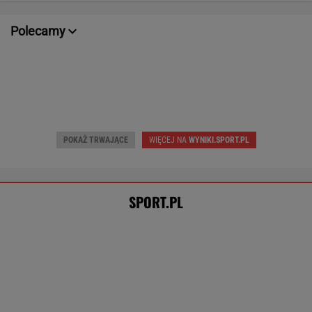
POKAŻ TRWAJĄCE
WIĘCEJ NA
WYNIKI.SPORT.PL
SPORT.PL
Wpadka z Abramowicz wywołała
szum. U Świątek wydarzyło się coś