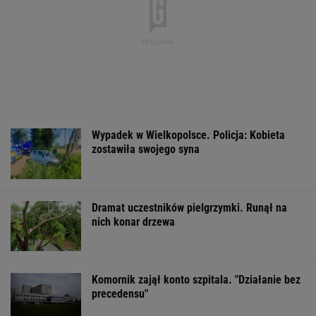
Do tej pory znane głównie z Europy
Zachodniej. Teraz takie miejsca powstają w
Polsce
MATERIAŁ PROMOCYJNY
Wyniki Lotto
Pomysł Glapińskiego z
Nadciąga OKI. 
06.08.2026 -
negatywną oceną EBC.
weto Nawrocki
EkstraPensja,
NBP załamałby zakaz
Minister Domań
EkstraPremia,
odpowiada
Kaskada, Lotto,
LottoPlus, MiniLotto,
MultiMulti
WSPÓŁPRACA PŁATNA Z WYBORCZA.PL
ZROZUM, POZNAJ, ODKRYWAJ
SEKCJA Z SUBSKRYPCJĄ