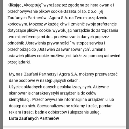
Klikając „Akceptuję” wyrażasz też zgodę na zainstalowanie i
przechowywanie plików cookie Gazeta.pl sp. z o.o., jej
Zaufanych Partnerów i Agora S.A. na Twoim urządzeniu
końcowym. Możesz w każdej chwili zmienić swoje preferencje
dotyczące plików cookie, wywołując narzędzie do zarządzania
twoimi preferencjami dot. przetwarzania danych poprzez
odnośnik „Ustawienia prywatności ” w stopce serwisu i
przechodząc do „Ustawień Zaawansowanych”. Zmiana
ustawień plików cookie możliwa jest także za pomocą ustawień
przeglądarki.
My, nasi Zaufani Partnerzy i Agora S.A. możemy przetwarzać
Córka Cruise'a i Holmes zagrała w teatrze.
dane osobowe w następujących celach:
Tyle osób przyszło na jej występ
Użycie dokładnych danych geolokalizacyjnych. Aktywne
skanowanie charakterystyki urządzenia do celów
identyfikacji. Przechowywanie informacji na urządzeniu lub
Rekord padł w niewielkim stawie. Taki okaz
dostęp do nich. Spersonalizowane reklamy i treści, pomiar
trafia się bardzo rzadko
reklam i treści, badnie odbiorców i ulepszanie usług.
Lista Zaufanych Partnerów