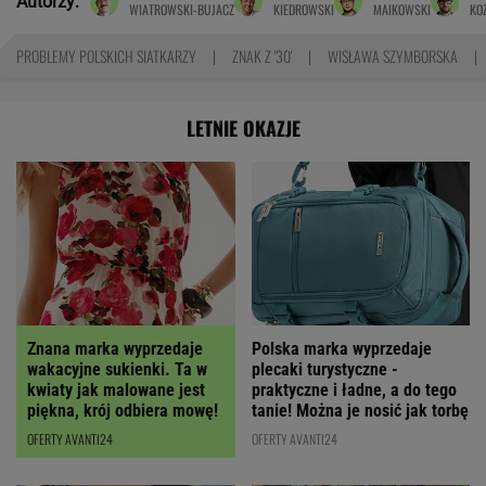
Autorzy:
WIATROWSKI-BUJACZ
KIEDROWSKI
MAIKOWSKI
KO
PROBLEMY POLSKICH SIATKARZY
ZNAK Z '30'
WISŁAWA SZYMBORSKA
LETNIE OKAZJE
Polska marka wyprzedaje
Znana marka wyprzedaje
plecaki turystyczne -
wakacyjne sukienki. Ta w
praktyczne i ładne, a do tego
kwiaty jak malowane jest
tanie! Można je nosić jak torbę
piękna, krój odbiera mowę!
OFERTY AVANTI24
OFERTY AVANTI24