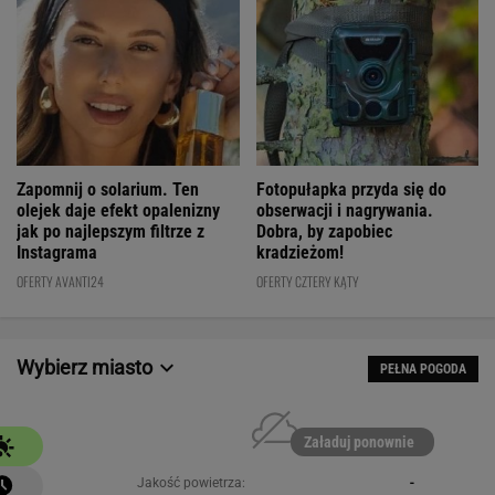
Fotopułapka przyda się do
Zapomnij o solarium. Ten
obserwacji i nagrywania.
olejek daje efekt opalenizny
Dobra, by zapobiec
jak po najlepszym filtrze z
kradzieżom!
Instagrama
OFERTY CZTERY KĄTY
OFERTY AVANTI24
Wybierz miasto
PEŁNA POGODA
Załaduj ponownie
Jakość powietrza:
-