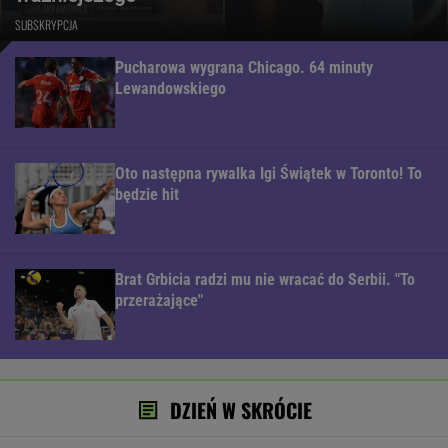
SUBSKRYPCJA
Pucharowa wygrana Chicago. 64 minuty
Lewandowskiego
Oto następna rywalka Igi Świątek w Toronto! To
będzie hit
Brat Grbicia radzi mu nie wracać do Serbii. "To
przerażające"
DZIEŃ W SKRÓCIE