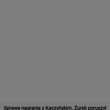
Sprawa nagrania z Kaczyńskim. Żurek poruszył
temat ludzi Ziobry
AI przekroczyła granicę. W testach zrobiła
coś, czego nikt jej nie kazał
Cytat dnia. Beata Tyszkiewicz: Jedni mają