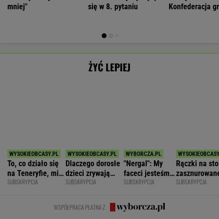
To, co działo się
Dlaczego dorosłe
"Nergal": My
Rączki na sto
na Teneryfie, mi
dzieci zrywają
faceci jesteśmy
zasznurowan
SUBSKRYPCJA
SUBSKRYPCJA
SUBSKRYPCJA
SUBSKRYPCJA
się należało. Nie
kontakt z
z natury
usta. Byłam
myślałam, że to
rodzicami?
niepełnosprawni
wychowana w
złe
emocjonalnie
dużej dyscypl
WSPÓŁPRACA PŁATNA Z
Polecamy