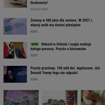
SPRAWDŹ NOTOWANIA
Notowania dostarcza VIA24ONLINE
MATERIAŁY PROMOCYJNE
PRZEWAGA DZIĘKI TECHNICE