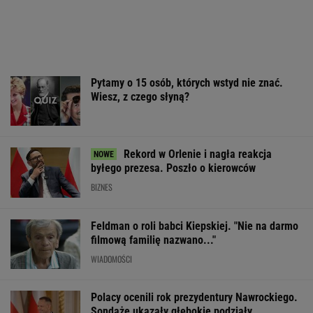
Rekord w Orlenie i nagła reakcja
byłego prezesa. Poszło o kierowców
BIZNES
Feldman o roli babci Kiepskiej. "Nie na darmo
filmową familię nazwano..."
WIADOMOŚCI
Polacy ocenili rok prezydentury Nawrockiego.
Sondaże ukazały głębokie podziały
Trzy minuty i wstrząs u Igi Świątek.
Szkoda, że Roig tego nie widział
SUBSKRYPCJA
Sandały Keen to synonim wakacyjnego