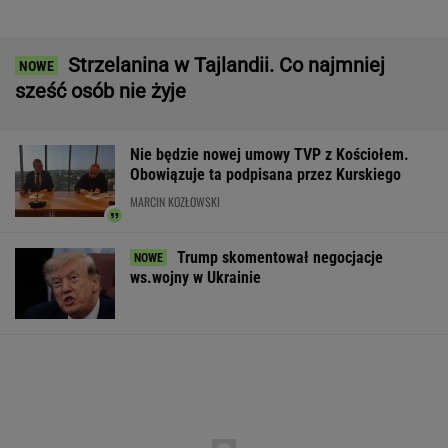
Wypadek w Wielkopolsce. Policja: Kobieta
zostawiła swojego syna
Dramat uczestników pielgrzymki. Runął na
nich konar drzewa
Komornik zajął konto szpitala. "Działanie bez
precedensu"
Pierwsza szczepionka mRNA przeciw grypie
zatwierdzona w USA