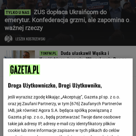
ZUS dopłaca Ukraińcom do
emerytur. Konfederacja grzmi, ale zapomina o
ważnej rzeczy
LESZEK KOSTRZEWSKI
Duda ułaskawił Wąsika i
Kamińskiego, jego nie. "Skazał mnie Pan na
karę śmierci"
Droga Użytkowniczko, Drogi Użytkowniku,
Znów przyczepili się do
Lewandowskiej. Aż trudno mi uwierzyć, o co
poszło
jeśli wyrazisz zgodę klikając „Akceptuję”, Gazeta.pl sp. z o.o.
oraz jej Zaufani Partnerzy, w tym [
676
] Zaufanych Partnerów
KINGA MOLENDA
IAB, jak również Agora S.A. będąca spółką powiązaną z
Gazeta.pl sp. z o.o., będą przetwarzać Twoje dane osobowe
Jamy karne, pobicia. Ukraina
takie jak adresy IP, adresy e-mail czy identyfikatory plików
ma problem z jednostką
cookie lub inne informacje zapisane w tych plikach do celów
SUBSKRYPCJA