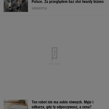
Zobaczył napis i był
Rekordowy kwartał
Państwo zapłac
pewien, że przegrał.
Orlenu. Zysk netto
problem z loka
Wyrzucił kupon wart
wystrzelił, a stacje za
Do Sejmu trafił
milion
granicą ratują marże
pomysł
WALUTY I GIEŁDA
EUR
USD
CHF
GBP
WIG
4,3011
3,7326
4,5950
5,0220
152 152,63
-0,03%
-0,03%
-0,01%
-0,03%
0,71%