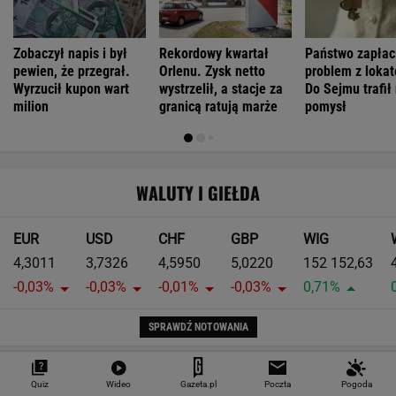
Pierwsza taka hybryda w historii Audi Sport. RS
5 wykorzystuje elektryfikację bez półśrodków
Największa zmiana w quattro od lat. Nowe
Audi RS 5 rozdziela moment w zupełnie nowy
sposób
Moc to tylko początek. Największym
osiągnięciem nowego Audi RS 5 może być
prowadzenie
Czy rasowy model RS może być hybrydą plug-
in? Nowe RS 5 odpowiada jednoznacznie
MOTORYZACJA
Quiz
Wideo
Gazeta.pl
Poczta
Pogoda