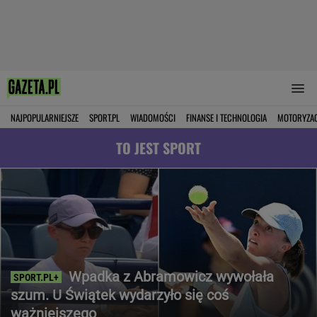
NAJPOPULARNIEJSZE
SPORT.PL
WIADOMOŚCI
FINANSE I TECHNOLOGIA
MOTORYZA
TO JEST SPORT
Wpadka z Abramowicz wywołała
szum. U Świątek wydarzyło się coś
ważniejszego