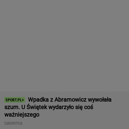
ważniejszego
SUBSKRYPCJA
Brat Grbicia radzi mu nie wracać do Serbii. "To
przerażające"
SIATKÓWKA
Tysiące osób zrobi to we wrześniu. Powód
może cię zaskoczyć
MATERIAŁ PROMOCYJNY,
18+