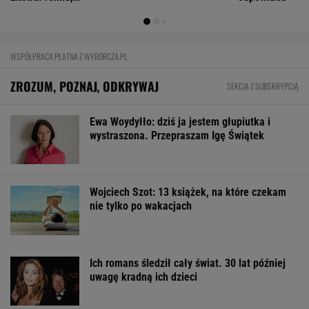
FINANSE I TECHNOLOGIA
Wygląda jak z horroru. Ma zastąpić ludzi
w najgroźniejszych akcjach
BIZNES
ZUS dopłaca Ukraińcom do emerytur.