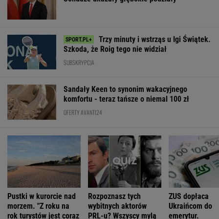
komfortu - teraz tańsze o niemal 100 zł
OFERTY AVANTI24
Pustki w kurorcie nad
Rozpoznasz tych
ZUS dopłaca
morzem. "Z roku na
wybitnych aktorów
Ukraińcom do
rok turystów jest coraz
PRL-u? Wszyscy mylą
emerytur.
mniej"
się w 8. pytaniu
Konfederacja gr
ale zapomina o
rzeczy
ŻYĆ LEPIEJ