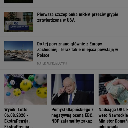
Ewa Woydyłło: dziś ja jestem głupiutka i
wystraszona. Przepraszam Igę Świątek
Wojciech Szot: 13 książek, na które czekam
nie tylko po wakacjach
Ich romans śledził cały świat. 30 lat później
uwagę kradną ich dzieci
Zachwyciła w "Odysei" Nolana, ale od roku nie
dostała żadnej roli