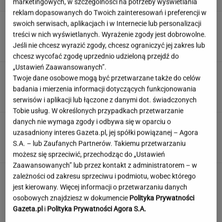
marketingowych, w szczególności na potrzeby wyświetlania
reklam dopasowanych do Twoich zainteresowań i preferencji w
Trump skomentował negocjacje ws.wojny w
swoich serwisach, aplikacjach i w Internecie lub personalizacji
Ukrainie. "Są już pewne postępy"
treści w nich wyświetlanych. Wyrażenie zgody jest dobrowolne.
Jeśli nie chcesz wyrazić zgody, chcesz ograniczyć jej zakres lub
chcesz wycofać zgodę uprzednio udzieloną przejdź do
„Ustawień Zaawansowanych”.
Księżniczka musi iść do wojska. Tyle czasu
Twoje dane osobowe mogą być przetwarzane także do celów
spędzi w armii
badania i mierzenia informacji dotyczących funkcjonowania
serwisów i aplikacji lub łączone z danymi dot. świadczonych
Tobie usług. W określonych przypadkach przetwarzanie
danych nie wymaga zgody i odbywa się w oparciu o
Urzędnicy pukają do domów. Chcą paragonów
uzasadniony interes Gazeta.pl, jej spółki powiązanej – Agora
MATERIAŁ PROMOCYJNY
S.A. – lub Zaufanych Partnerów. Takiemu przetwarzaniu
możesz się sprzeciwić, przechodząc do „Ustawień
Zaawansowanych” lub przez kontakt z administratorem – w
zależności od zakresu sprzeciwu i podmiotu, wobec którego
jest kierowany. Więcej informacji o przetwarzaniu danych
osobowych znajdziesz w dokumencie
Polityka Prywatności
Gazeta.pl
i
Polityka Prywatności Agora S.A.