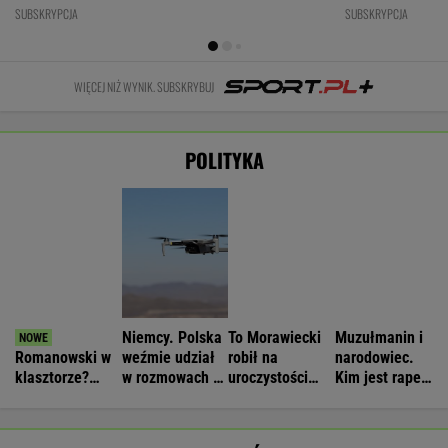
Opus Dei
zagrożeniach
Nawrockiego.
który wystąpił
reaguje na
Jest nagranie.
przed
słowa Bodnara
"Skandal"
Nawrockim?
WIADOMOŚCI
Strzelanina w Tajlandii. Co najmniej
sześć osób nie żyje