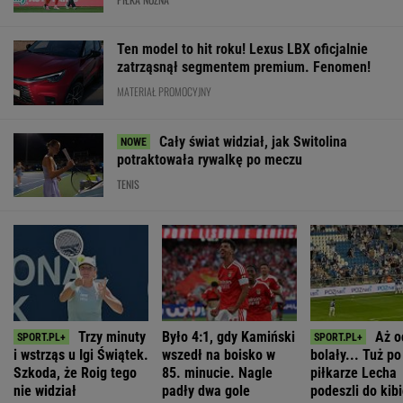
i wstrząs u Igi Świątek.
wszedł na boisko w
bolały... Tuż p
Szkoda, że Roig tego
85. minucie. Nagle
piłkarze Lecha
nie widział
padły dwa gole
podeszli do kib
"Słuchajcie!"
SUBSKRYPCJA
SUBSKRYPCJA
WIĘCEJ NIŻ WYNIK. SUBSKRYBUJ
POLITYKA
Niemcy. Polska
To Morawiecki
Muzułmanin i
Romanowski w
weźmie udział
robił na
narodowiec.
klasztorze?
w rozmowach o
uroczystości
Kim jest raper,