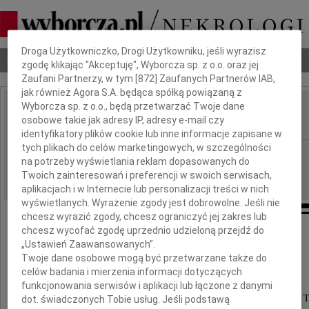
Dbamy o Twoją prywatność
Droga Użytkowniczko, Drogi Użytkowniku, jeśli wyrazisz
Nekrologi
Odeszli
Poradnik pogrzebowy
zgodę klikając "Akceptuję", Wyborcza sp. z o.o. oraz jej
Zaufani Partnerzy, w tym [
872
] Zaufanych Partnerów IAB,
jak również Agora S.A. będąca spółką powiązaną z
Wyborcza sp. z o.o., będą przetwarzać Twoje dane
Anna Skalska
osobowe takie jak adresy IP, adresy e-mail czy
IMIĘ I NAZWISKO:
identyfikatory plików cookie lub inne informacje zapisane w
tych plikach do celów marketingowych, w szczególności
Bydgoszcz
REGION:
na potrzeby wyświetlania reklam dopasowanych do
28.05.2021
DATA EMISJI:
Twoich zainteresowań i preferencji w swoich serwisach,
aplikacjach i w Internecie lub personalizacji treści w nich
wyświetlanych. Wyrażenie zgody jest dobrowolne. Jeśli nie
chcesz wyrazić zgody, chcesz ograniczyć jej zakres lub
chcesz wycofać zgodę uprzednio udzieloną przejdź do
Serdeczne podziękowanie
„Ustawień Zaawansowanych”.
Twoje dane osobowe mogą być przetwarzane także do
celów badania i mierzenia informacji dotyczących
dla Dyrekcji i Całego Personelu
funkcjonowania serwisów i aplikacji lub łączone z danymi
Wojskowej Specjalistycznej Przychodni Lekarskiej w 
dot. świadczonych Tobie usług. Jeśli podstawą