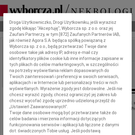
Dbamy o Twoją prywatność
Droga Użytkowniczko, Drogi Użytkowniku, jeśli wyrazisz
Nekrologi
Odeszli
Poradnik pogrzebowy
zgodę klikając "Akceptuję", Wyborcza sp. z o.o. oraz jej
Zaufani Partnerzy, w tym [
872
] Zaufanych Partnerów IAB,
jak również Agora S.A. będąca spółką powiązaną z
Wyborcza sp. z o.o., będą przetwarzać Twoje dane
Mirosław Solecki
osobowe takie jak adresy IP, adresy e-mail czy
IMIĘ I NAZWISKO:
identyfikatory plików cookie lub inne informacje zapisane w
tych plikach do celów marketingowych, w szczególności
Łódź
REGION:
na potrzeby wyświetlania reklam dopasowanych do
24.05.2021
DATA EMISJI:
Twoich zainteresowań i preferencji w swoich serwisach,
aplikacjach i w Internecie lub personalizacji treści w nich
wyświetlanych. Wyrażenie zgody jest dobrowolne. Jeśli nie
chcesz wyrazić zgody, chcesz ograniczyć jej zakres lub
chcesz wycofać zgodę uprzednio udzieloną przejdź do
Ze smutkiem zawiadamiamy, że dnia 17 maja 2021 
„Ustawień Zaawansowanych”.
odszedł, mając 99 lat nasz ukochany Ojciec, Dziadek i P
Twoje dane osobowe mogą być przetwarzane także do
celów badania i mierzenia informacji dotyczących
funkcjonowania serwisów i aplikacji lub łączone z danymi
dot. świadczonych Tobie usług. Jeśli podstawą