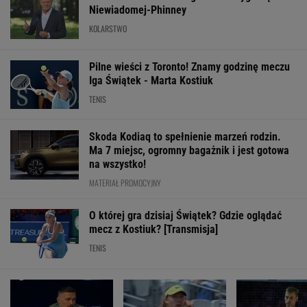
WIĘCEJ NIŻ WYNIK. SUBSKRYBUJ
POLITYKA
Sondaż.
Sąd
Sąd wstrzymuje
Kraków.
Polacy nie chcą
pokrzyżował
rozbiórkę
Łukasz Gibała
Morawieckiego
plany Trumpa.
Białego Domu.
ogłosił start w
w rządzie
"Nie znamy
Trump: "Wstyd"
wyborach na
żadnego
prezydenta
przypadku w
miasta
WIADOMOŚCI
historii"