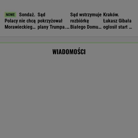
Koniec chłodniejszych dni.Synoptycy podali
daty kolejnych fal upału
Manifestacja w Warszawie. Organizatorzy
mają siedem postulatów