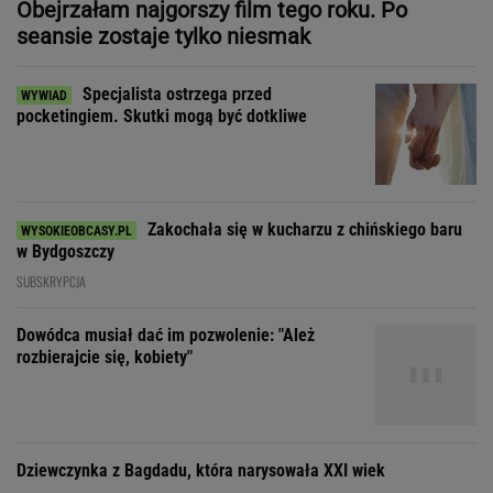
Zakochała się w kucharzu z chińskiego baru
w Bydgoszczy
SUBSKRYPCJA
Dowódca musiał dać im pozwolenie: "Ależ
rozbierajcie się, kobiety"
Dziewczynka z Bagdadu, która narysowała XXI wiek
Zdecydowaliśmy się na
wspólne wakacje z przyjaciółką. Rozpoczęła
łowy
SUBSKRYPCJA