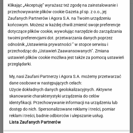
Klikając „Akceptuję” wyrażasz też zgodę na zainstalowanie i
Tak Nawrocki wymyka się spod
przechowywanie plików cookie Gazeta.pl sp. z o.o., jej
kontroli PiS. "Znalazł się w pułapce"
Zaufanych Partnerów i Agora S.A. na Twoim urządzeniu
końcowym. Możesz w każdej chwili zmienić swoje preferencje
SUBSKRYPCJA
dotyczące plików cookie, wywołując narzędzie do zarządzania
twoimi preferencjami dot. przetwarzania danych poprzez
Quiz. Gdzie leży Kapsztad, a gdzie Zurych? To
odnośnik „Ustawienia prywatności ” w stopce serwisu i
test dla wyjadaczy!
przechodząc do „Ustawień Zaawansowanych”. Zmiana
ustawień plików cookie możliwa jest także za pomocą ustawień
przeglądarki.
Nie czekaj, aż będzie za późno. To może
My, nasi Zaufani Partnerzy i Agora S.A. możemy przetwarzać
oznaczać, że szkoła przestała służyć dziecku
dane osobowe w następujących celach:
MATERIAŁ PROMOCYJNY
Użycie dokładnych danych geolokalizacyjnych. Aktywne
skanowanie charakterystyki urządzenia do celów
Partnerka Litewki po jego
identyfikacji. Przechowywanie informacji na urządzeniu lub
śmierci: Niektórzy zlecieli się jak sępy
dostęp do nich. Spersonalizowane reklamy i treści, pomiar
reklam i treści, badnie odbiorców i ulepszanie usług.
SUBSKRYPCJA
Lista Zaufanych Partnerów
Oto darmowy sposób na