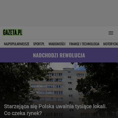
NAJPOPULARNIEJSZE
SPORT.PL
WIADOMOŚCI
FINANSE I TECHNOLOGIA
MOTORYZA
NADCHODZI REWOLUCJA
Starzejąca się Polska uwalnia tysiące lokali.
Co czeka rynek?