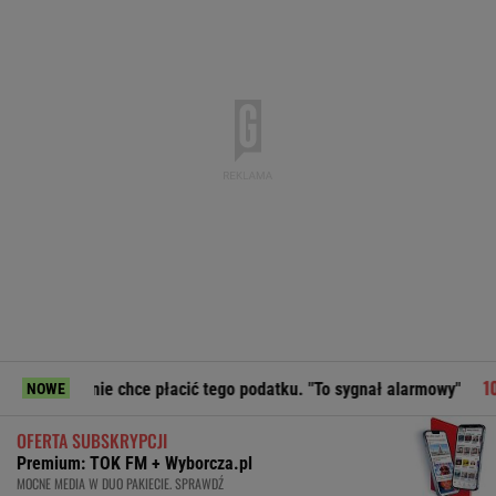
e chce płacić tego podatku. "To sygnał alarmowy"
Moby po
NOWE
OFERTA SUBSKRYPCJI
Premium: TOK FM + Wyborcza.pl
MOCNE MEDIA W DUO PAKIECIE. SPRAWDŹ