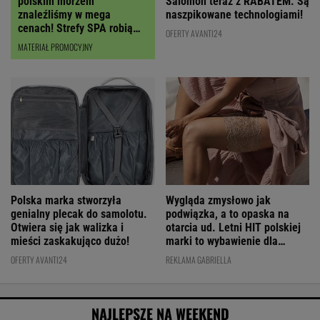
polskim morzem
Salomon teraz z RABATEM. Są
znaleźliśmy w mega
naszpikowane technologiami!
cenach! Strefy SPA robią
OFERTY AVANTI24
wrażenie
MATERIAŁ PROMOCYJNY
Polska marka stworzyła
Wygląda zmysłowo jak
genialny plecak do samolotu.
podwiązka, a to opaska na
Otwiera się jak walizka i
otarcia ud. Letni HIT polskiej
mieści zaskakująco dużo!
marki to wybawienie dla
kobiet!
OFERTY AVANTI24
REKLAMA GABRIELLA
NAJLEPSZE NA WEEKEND