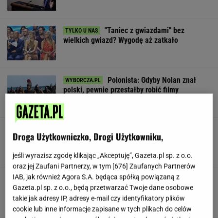
"Taniec z gwiazdami" bez
wielkich gwiazd? Wygodę aż zatkało
Polonista: Gdyby Nolan znał
polski, pewnie przestałby robić filmy
SUBSKRYPCJA
Dostałeś taki list z banku? Lepiej go nie
Droga Użytkowniczko, Drogi Użytkowniku,
ignorować
jeśli wyrazisz zgodę klikając „Akceptuję”, Gazeta.pl sp. z o.o.
oraz jej Zaufani Partnerzy, w tym [
676
] Zaufanych Partnerów
IAB, jak również Agora S.A. będąca spółką powiązaną z
Trudno uwierzyć w to, co zrobił Hurkacz w
Gazeta.pl sp. z o.o., będą przetwarzać Twoje dane osobowe
Montrealu. Miał już piłki meczowe
takie jak adresy IP, adresy e-mail czy identyfikatory plików
cookie lub inne informacje zapisane w tych plikach do celów