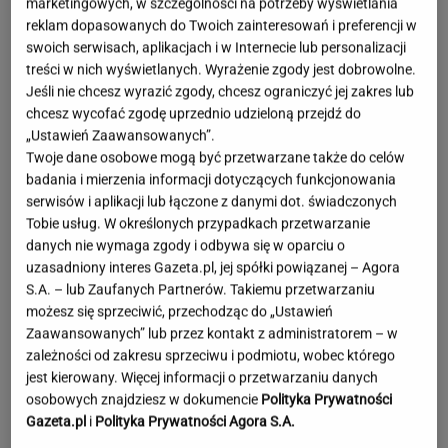
marketingowych, w szczególności na potrzeby wyświetlania
reklam dopasowanych do Twoich zainteresowań i preferencji w
swoich serwisach, aplikacjach i w Internecie lub personalizacji
treści w nich wyświetlanych. Wyrażenie zgody jest dobrowolne.
Jeśli nie chcesz wyrazić zgody, chcesz ograniczyć jej zakres lub
chcesz wycofać zgodę uprzednio udzieloną przejdź do
„Ustawień Zaawansowanych”.
Twoje dane osobowe mogą być przetwarzane także do celów
badania i mierzenia informacji dotyczących funkcjonowania
serwisów i aplikacji lub łączone z danymi dot. świadczonych
Tobie usług. W określonych przypadkach przetwarzanie
danych nie wymaga zgody i odbywa się w oparciu o
uzasadniony interes Gazeta.pl, jej spółki powiązanej – Agora
S.A. – lub Zaufanych Partnerów. Takiemu przetwarzaniu
możesz się sprzeciwić, przechodząc do „Ustawień
Zaawansowanych” lub przez kontakt z administratorem – w
zależności od zakresu sprzeciwu i podmiotu, wobec którego
jest kierowany. Więcej informacji o przetwarzaniu danych
Lewandowska w ogniu krytyki za
osobowych znajdziesz w dokumencie
Polityka Prywatności
wakacje bez dzieci. Hyży się odpaliła
Gazeta.pl
i
Polityka Prywatności Agora S.A.