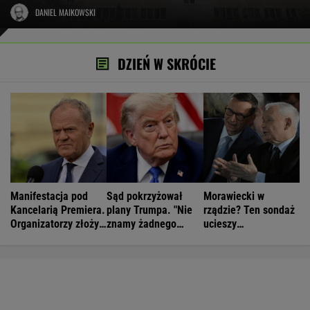
DANIEL MAIKOWSKI
DZIEŃ W SKRÓCIE
Manifestacja pod
Sąd pokrzyżował
Morawiecki w
Kancelarią Premiera.
plany Trumpa. "Nie
rządzie? Ten sondaż
Organizatorzy złożyli
znamy żadnego
ucieszy
petycję
przypadku w historii"
Kaczyńskiego