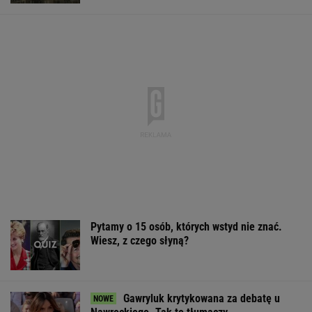
Starzejąca się Polska uwalnia tysiące lokali.
Co czeka rynek?
Brutalny atak przed Złotymi Tarasami.
Policjanci szukają napastnika
To Morawiecki robił na uroczystości
Nawrockiego. Jest nagranie. "Skandal"
Sandały Keen to synonim wakacyjnego
komfortu - teraz tańsze o niemal 100 zł
OFERTY AVANTI24