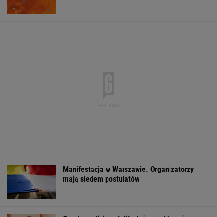
Zerwana linia
Raport wywiadu USA.
Brutalny atak p
energetyczna na
"WSJ": Putin może
Złotymi Tarasa
Podlasiu. Żandarmeria
zaatakować NATO
Policjanci szuk
sprawdza śmigłowiec
nawet tej jesieni
napastnika
WSPÓŁPRACA PŁATNA Z WYBORCZA.PL
ZROZUM, POZNAJ, ODKRYWAJ
SEKCJA Z SUBSKRYPCJĄ
Zaćmienie 12 sierpnia: praktyczny przewodnik