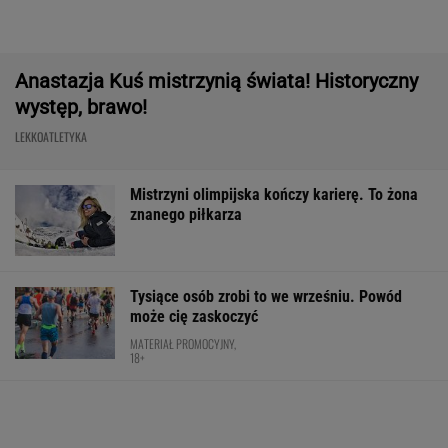
Nowa Toyota bZ4X jest dostępna w specjalnej
cenie. Pobierz cennik i sprawdź korzyść!
MATERIAŁ PROMOCYJNY
Trudno uwierzyć w to, co zrobił Hurkacz w
Montrealu. Miał już piłki meczowe
TENIS
Tak Donald Tusk zareagował na wygraną
Niewiadomej-Phinney
KOLARSTWO
Pilne wieści z Toronto! Znamy godzinę meczu
Iga Świątek - Marta Kostiuk
TENIS
Skoda Kodiaq to spełnienie marzeń rodzin.