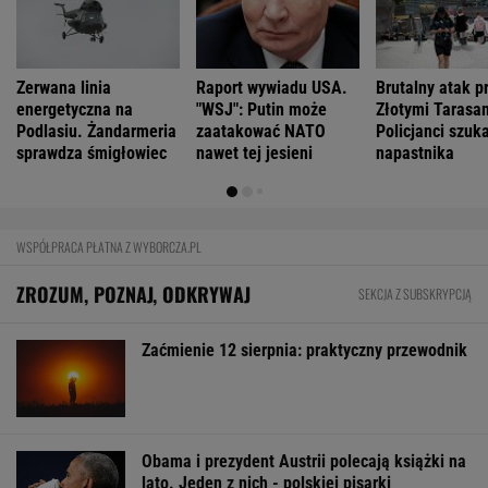
Zaćmienie Słońca będzie spektakularne.
Tak zrobisz najlepsze zdjęcia
BIZNES
Pierwszy etap GAT zakończony. To
strategiczna inwestycja dla polskiego
eksportu
MATERIAŁ PROMOCYJNY
Starzejąca się Polska uwalnia tysiące lokali.