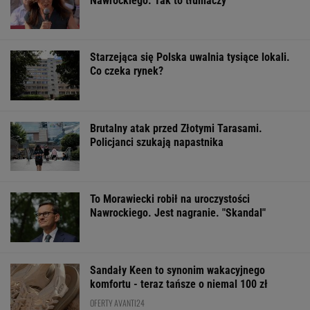
Włóż liść laurowy do
Rozpoznasz tych
Dlaczego warto
lodówki na godzinę.
wybitnych aktorów
spryskać klucze
Efekt może cię
PRL-u? Wszyscy mylą
octem? Sztuczk
zaskoczyć
się w 8. pytaniu
której mało kto
ŻYĆ LEPIEJ