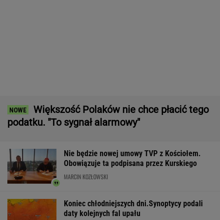
Czeska policja ustaliła tożsamość mężczyzny
spod Śnieżki. To Polak
Dwa pytony na szyi kobiety. Świadkowie
wezwali policję
Wyniki Lotto 07.08.2026 - EkstraPensja,
EkstraPremia, EuroJackpot, Kaskada,
MiniLotto, MultiMulti
Północna brama gazowa. Jak Polska buduje
nową architekturę energetyczną regionu
MATERIAŁ PROMOCYJNY