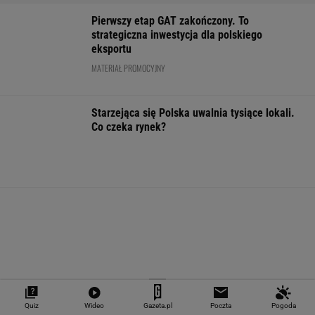
Coś właśnie pękło na
"Teraz wiemy".
Praca od zaraz 
rynku mieszkań. Po
Naukowcy odkryli
pensją do 13 tys
ośmiu miesiącach
nowe zagrożenie
Pracodawca
stało się
związane z
przewidział też
mikroplastikiem
WALUTY I GIEŁDA
EUR
USD
CHF
GBP
WIG
4,2983
3,7187
4,6027
5,0166
151 782,92
-0,09%
-0,41%
0,15%
-0,13%
-0,24%
SPRAWDŹ NOTOWANIA
Notowania dostarcza VIA24ONLINE
Quiz
Wideo
Gazeta.pl
Poczta
Pogoda