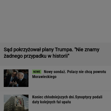
Pytamy o 15 osób, których wstyd nie znać.
Wiesz, z czego słyną?
Gawryluk krytykowana za debatę u
Nawrockiego. Tak to tłumaczy