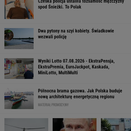
Obama i prezydent Austrii polecają książki na
lato. Jeden z nich - polskiej pisarki
Prof. Andrzej Pilc: Jesteśmy blisko
skutecznego leku na depresję
Anna Czartoryska-Niemczycka: Dla mnie to
nie miejsce na wakacje. To drugi dom
FINANSE I TECHNOLOGIA