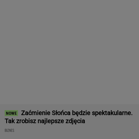
SUBSKRYPCJA
Robot koszący to prawdziwa rewolucja! Sam
precyzyjne skosi trawę, a ty zaoszczędzisz
czas
REKLAMA CENEO
ZUS dopłaca Ukraińcom do emerytur.
Konfederacja grzmi, ale zapomina o ważnej
rzeczy
Nie tylko zaćmienie Słońca. Sierpień zamieni
niebo w scenę niezwykłych widowisk
BIZNES