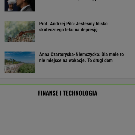
Co czeka rynek?
Masowo tracą pracę przez AI?
To tylko forma "moralnego bufora"