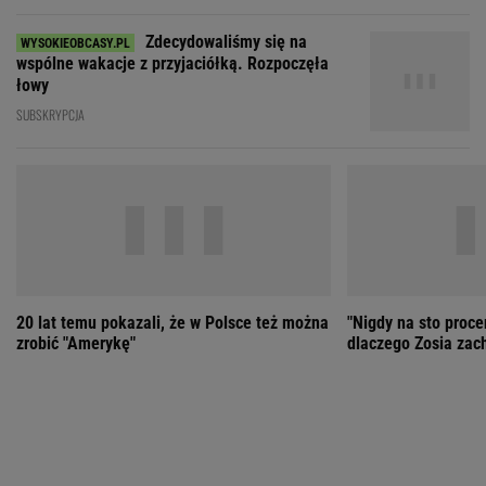
20 lat temu pokazali, że w Polsce też można
"Nigdy na sto proce
zrobić "Amerykę"
dlaczego Zosia zac
ZOBACZ WSZYSTKIE
Wybierz miasto
PEŁNA POGODA
Załaduj ponownie
Jakość powietrza:
-
Ciśnienie:
Opady:
Zachmurzenie:
-
-%
-%