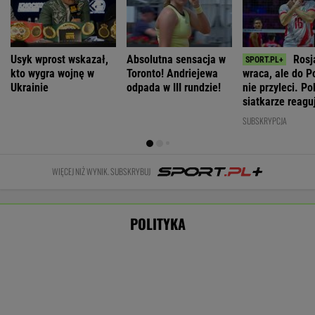
Większość Polaków nie chce płacić tego
podatku. "To sygnał alarmowy"
Nie będzie nowej umowy TVP z Kościołem.
Obowiązuje ta podpisana przez Kurskiego
MARCIN KOZŁOWSKI