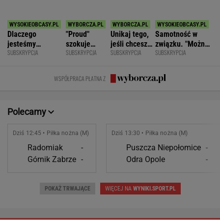
SPORT.PL
Anastazja Kuś mistrzynią świata! Historyczny
występ, brawo!
LEKKOATLETYKA
Mistrzyni olimpijska kończy karierę. To żona