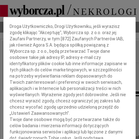
Dbamy o Twoją prywatność
Droga Użytkowniczko, Drogi Użytkowniku, jeśli wyrazisz
Nekrologi
Odeszli
Poradnik pogrzebowy
zgodę klikając "Akceptuję", Wyborcza sp. z o.o. oraz jej
Zaufani Partnerzy, w tym [
872
] Zaufanych Partnerów IAB,
jak również Agora S.A. będąca spółką powiązaną z
Izabella Weiss-Hrycak
Wyborcza sp. z o.o., będą przetwarzać Twoje dane
IMIĘ I NAZWISKO:
osobowe takie jak adresy IP, adresy e-mail czy
identyfikatory plików cookie lub inne informacje zapisane w
Kraków
REGION:
tych plikach do celów marketingowych, w szczególności
na potrzeby wyświetlania reklam dopasowanych do
24.05.2021
DATA EMISJI:
Twoich zainteresowań i preferencji w swoich serwisach,
aplikacjach i w Internecie lub personalizacji treści w nich
wyświetlanych. Wyrażenie zgody jest dobrowolne. Jeśli nie
chcesz wyrazić zgody, chcesz ograniczyć jej zakres lub
chcesz wycofać zgodę uprzednio udzieloną przejdź do
Jak trudno żegnać na zawsze kogoś,
„Ustawień Zaawansowanych”.
kto jeszcze mógł być z nami.
Twoje dane osobowe mogą być przetwarzane także do
celów badania i mierzenia informacji dotyczących
16 maja 2021 roku zmarła nasza
funkcjonowania serwisów i aplikacji lub łączone z danymi
najukochańsza Mama, Teściowa, Ciocia i Koleżan
dot. świadczonych Tobie usług. Jeśli podstawą