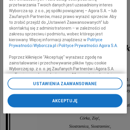
przetwarzania Twoich danych jest uzasadniony interes
Wyborcza sp. z o.o., jej spółki powiązanej – Agora S.A. – lub
Zaufanych Partnerów, masz prawo wyrazić sprzeciw. Aby
to zrobić przejdź do „Ustawień Zaawansowanych” lub
skontaktuj się z administratorem – w zależności od
zakresu sprzeciwu i podmiotu, wobec którego jest
kierowany. Więcej informacji znajdziesz w
Polityce
Prywatności Wyborcza.pl
i
Polityce Prywatności Agora S.A.
Izabella Weiss-Hrycak
Poprzez kliknięcie "Akceptuję" wyrażasz zgodę na
zainstalowanie i przechowywanie plików typu cookie
Urodzona w Krakowie
Wyborczej sp. z o. o. jej Zaufanych Partnerów i Agora S.A.
Msza święta żałobna odprawiona zostanie
na Twoim urządzeniu końcowym. Możesz też w każdej
w czwartek dnia 27 maja 2021 roku o godzinie 11
chwili zmienić swoje preferencje dot. plików cookie,
USTAWIENIA ZAAWANSOWANE
w kaplicy na cmentarzu Salwatorskim, po czym nas
ponownie wywołując narzędzie do zarządzania Twoimi
odprowadzenie Zmarłej na miejsce wiecznego spocz
preferencjami dot. przetwarzania danych poprzez
odnośnik „Ustawienia prywatności” w stopce serwisu i
AKCEPTUJĘ
przechodząc do sekcji „Ustawienia zaawansowane”.
O czym zawiadamiają pogrążeni w głębokim smut
Zmiana ustawień plików cookie możliwa jest także za
pomocą ustawień przeglądarki.
Córka, Zięć,
Siostrzenica, Siostrzeniec,
My, nasi Zaufani Partnerzy i Agora S.A. możemy