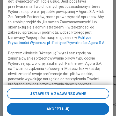
dot. świadczonych Tobie usług. Jeśli podstawą
z powodu śmierci
przetwarzania Twoich danych jest uzasadniony interes
Wyborcza sp. z o.o., jej spółki powiązanej – Agora S.A. – lub
Zaufanych Partnerów, masz prawo wyrazić sprzeciw. Aby
Mamy
to zrobić przejdź do „Ustawień Zaawansowanych” lub
skontaktuj się z administratorem – w zależności od
zakresu sprzeciwu i podmiotu, wobec którego jest
składają
kierowany. Więcej informacji znajdziesz w
Polityce
Prywatności Wyborcza.pl
i
Polityce Prywatności Agora S.A.
Borys Budka
Poprzez kliknięcie "Akceptuję" wyrażasz zgodę na
Przewodniczący Platformy Obywatelskiej
zainstalowanie i przechowywanie plików typu cookie
Wyborczej sp. z o. o. jej Zaufanych Partnerów i Agora S.A.
na Twoim urządzeniu końcowym. Możesz też w każdej
Cezary Tomczyk
chwili zmienić swoje preferencje dot. plików cookie,
Przewodniczący Klubu Parlamentarnego Koalicja Obyw
ponownie wywołując narzędzie do zarządzania Twoimi
Platforma Obywatelska, Nowoczesna, Inicjatywa Polska,
preferencjami dot. przetwarzania danych poprzez
odnośnik „Ustawienia prywatności” w stopce serwisu i
USTAWIENIA ZAAWANSOWANE
przechodząc do sekcji „Ustawienia zaawansowane”.
Marcin Bosacki
Zmiana ustawień plików cookie możliwa jest także za
pomocą ustawień przeglądarki.
Przewodniczący Grupy Senatorów Koalicji Obywatels
AKCEPTUJĘ
My, nasi Zaufani Partnerzy i Agora S.A. możemy