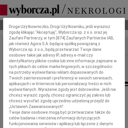
Dbamy o Twoją prywatność
Nekrologi
Odeszli
Poradnik pogrzebowy
Droga Użytkowniczko, Drogi Użytkowniku, jeśli wyrazisz
zgodę klikając "Akceptuję", Wyborcza sp. z o.o. oraz jej
Zaufani Partnerzy, w tym [
874
] Zaufanych Partnerów IAB,
jak również Agora S.A. będąca spółką powiązaną z
Wyborcza sp. z o.o., będą przetwarzać Twoje dane
IMIĘ I NAZWISKO:
osobowe takie jak adresy IP, adresy e-mail czy
Katowice
identyfikatory plików cookie lub inne informacje zapisane w
REGION:
tych plikach do celów marketingowych, w szczególności
14.05.2021
DATA EMISJI:
na potrzeby wyświetlania reklam dopasowanych do
Twoich zainteresowań i preferencji w swoich serwisach,
aplikacjach i w Internecie lub personalizacji treści w nich
wyświetlanych. Wyrażenie zgody jest dobrowolne. Jeśli nie
chcesz wyrazić zgody, chcesz ograniczyć jej zakres lub
Drogiej Koleżance
chcesz wycofać zgodę uprzednio udzieloną przejdź do
„Ustawień Zaawansowanych”.
Halinie Biedzie
Twoje dane osobowe mogą być przetwarzane także do
celów badania i mierzenia informacji dotyczących
funkcjonowania serwisów i aplikacji lub łączone z danymi
wyrazy głębokiego współczucia