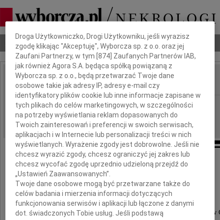
Dbamy o Twoją prywatność
Droga Użytkowniczko, Drogi Użytkowniku, jeśli wyrazisz
Nekrologi
Odeszli
Poradnik pogrzebowy
zgodę klikając "Akceptuję", Wyborcza sp. z o.o. oraz jej
Zaufani Partnerzy, w tym [
874
] Zaufanych Partnerów IAB,
jak również Agora S.A. będąca spółką powiązaną z
Wyborcza sp. z o.o., będą przetwarzać Twoje dane
osobowe takie jak adresy IP, adresy e-mail czy
IMIĘ I NAZWISKO:
identyfikatory plików cookie lub inne informacje zapisane w
Katowice
tych plikach do celów marketingowych, w szczególności
REGION:
na potrzeby wyświetlania reklam dopasowanych do
13.05.2021
DATA EMISJI:
Twoich zainteresowań i preferencji w swoich serwisach,
aplikacjach i w Internecie lub personalizacji treści w nich
wyświetlanych. Wyrażenie zgody jest dobrowolne. Jeśli nie
chcesz wyrazić zgody, chcesz ograniczyć jej zakres lub
Panu
chcesz wycofać zgodę uprzednio udzieloną przejdź do
„Ustawień Zaawansowanych”.
Twoje dane osobowe mogą być przetwarzane także do
Markowi Krygierowi
celów badania i mierzenia informacji dotyczących
funkcjonowania serwisów i aplikacji lub łączone z danymi
Dyrektorowi ds. Usług Czystościowych ERA Sp. z o.o. w
dot. świadczonych Tobie usług. Jeśli podstawą