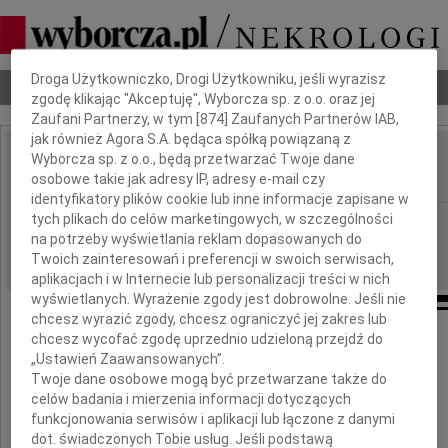
Dbamy o Twoją prywatność
Droga Użytkowniczko, Drogi Użytkowniku, jeśli wyrazisz
Nekrologi
Odeszli
Poradnik pogrzebowy
zgodę klikając "Akceptuję", Wyborcza sp. z o.o. oraz jej
Zaufani Partnerzy, w tym [
874
] Zaufanych Partnerów IAB,
jak również Agora S.A. będąca spółką powiązaną z
Wyborcza sp. z o.o., będą przetwarzać Twoje dane
Leszek Gostkowski
IMIĘ I NAZWISKO:
osobowe takie jak adresy IP, adresy e-mail czy
identyfikatory plików cookie lub inne informacje zapisane w
tych plikach do celów marketingowych, w szczególności
Częstochowa
REGION:
na potrzeby wyświetlania reklam dopasowanych do
10.05.2021
DATA EMISJI:
Twoich zainteresowań i preferencji w swoich serwisach,
aplikacjach i w Internecie lub personalizacji treści w nich
wyświetlanych. Wyrażenie zgody jest dobrowolne. Jeśli nie
chcesz wyrazić zgody, chcesz ograniczyć jej zakres lub
chcesz wycofać zgodę uprzednio udzieloną przejdź do
Z głębokim żalem i smutkiem żegnamy
„Ustawień Zaawansowanych”.
Twoje dane osobowe mogą być przetwarzane także do
celów badania i mierzenia informacji dotyczących
Lekarza
funkcjonowania serwisów i aplikacji lub łączone z danymi
dot. świadczonych Tobie usług. Jeśli podstawą