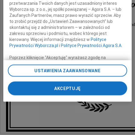
Leszka Gostkowskieg
przetwarzania Twoich danych jest uzasadniony interes
Wyborcza sp. z o.o., jej spółki powiązanej – Agora S.A. – lub
Zaufanych Partnerów, masz prawo wyrazić sprzeciw. Aby
to zrobić przejdź do „Ustawień Zaawansowanych” lub
wieloletniego Pracownika i Współtwórcy Pracowni End
skontaktuj się z administratorem – w zależności od
w Szpitalu im. Ludwika Rydygiera
zakresu sprzeciwu i podmiotu, wobec którego jest
kierowany. Więcej informacji znajdziesz w
Polityce
Prywatności Wyborcza.pl
i
Polityce Prywatności Agora S.A.
Kondolencje składają
Poprzez kliknięcie "Akceptuję" wyrażasz zgodę na
Dyrekcja oraz Pracownicy
zainstalowanie i przechowywanie plików typu cookie
Miejskiego Szpitala Zespolonego
Wyborczej sp. z o. o. jej Zaufanych Partnerów i Agora S.A.
USTAWIENIA ZAAWANSOWANE
na Twoim urządzeniu końcowym. Możesz też w każdej
w Częstochowie
chwili zmienić swoje preferencje dot. plików cookie,
ponownie wywołując narzędzie do zarządzania Twoimi
AKCEPTUJĘ
preferencjami dot. przetwarzania danych poprzez
odnośnik „Ustawienia prywatności” w stopce serwisu i
przechodząc do sekcji „Ustawienia zaawansowane”.
Zmiana ustawień plików cookie możliwa jest także za
pomocą ustawień przeglądarki.
My, nasi Zaufani Partnerzy i Agora S.A. możemy