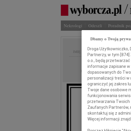
Nekrologi
Odeszli
Poradnik p
Dbamy o Twoją prywa
Droga Użytkowniczko, Dr
IMIĘ I NAZWISKO:
Partnerzy, w tym [
874
]
o.o., będą przetwarzać 
Katowice
REGION:
informacje zapisane w
06.05.2021
DATA EMISJI:
dopasowanych do Twoich
personalizacji treści 
ograniczyć jej zakres
Twoje dane osobowe mo
funkcjonowania serwisó
Ka
przetwarzania Twoich da
Zaufanych Partnerów, 
skontaktuj się z admin
oraz 
Więcej informacji znaj
Poprzez kliknięcie "Ak