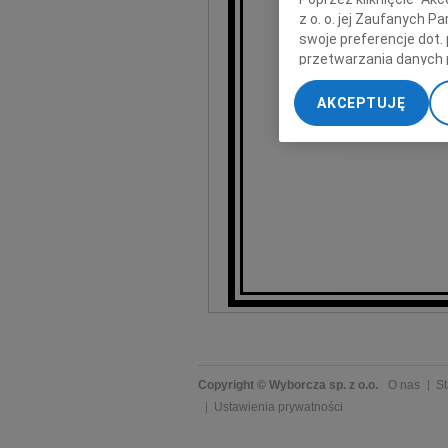
z o. o. jej Zaufanych 
swoje preferencje dot.
przetwarzania danych 
„Ustawienia zaawansow
AKCEPTUJĘ
My, nasi Zaufani Part
dokładnych danych geol
Przechowywanie informa
treści, badnie odbiorcó
Copyright © Wyborcza sp. z o.o.
O nas
St
Ustawienia prywatności