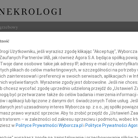
ogrzebowy
tność
Szukaj
ogi Użytkowniku, jeśli wyrazisz zgodę klikając "Akceptuję", Wyborcza sp
Imię i na
 Zaufanych Partnerów IAB, jak również Agora S.A. będąca spółką powi
Twoje dane osobowe takie jak adresy IP, adresy e-mail czy identyfikato
 tych plikach do celów marketingowych, w szczególności na potrzeby 
 zainteresowań i preferencji w swoich serwisach, aplikacjach i w Int
w nich wyświetlanych. Wyrażenie zgody jest dobrowolne. Jeśli nie chce
INNE NE
 lub chcesz wycofać zgodę uprzednio udzieloną przejdź do „Ustawień
Maria
gą być przetwarzane także do celów badania i mierzenia informacji
6 sie
w i aplikacji lub łączone z danymi dot. świadczonych Tobie usług. Jeś
07.0
milowi Folkertowi,
nych jest uzasadniony interes Wyborcza sp. z o.o., jej spółki powiąza
Z wie
masz prawo wyrazić sprzeciw. Aby to zrobić przejdź do „Ustawień Z
06.0
istratorem – w zależności od zakresu sprzeciwu i podmiotu, wobec któ
Drogi
jego rodzinie i bliskim
dziesz w
Polityce Prywatności Wyborcza.pl
i
Polityce Prywatności Agor
Marci
Z głę
ceptuję" wyrażasz zgodę na zainstalowanie i przechowywanie plików t