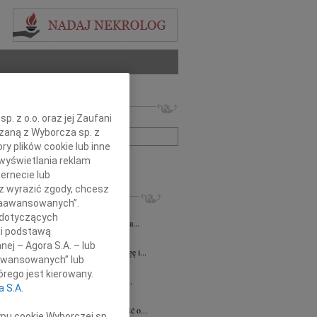
 nekrologów i wspomnień
. z o.o. oraz jej Zaufani
zwisko lub numer ogłoszenia:
ązaną z Wyborcza sp. z
ry plików cookie lub inne
wyświetlania reklam
+ szukanie zaawansowane
ernecie lub
sz wyrazić zgody, chcesz
KROLOGI
 Zaawansowanych”.
 Stobiecka
10.08.2026
Katowice
 dotyczących
rpnia 2026 roku odeszła Maria Stobiecka...
li podstawą
8.2026
Katowice
nej – Agora S.A. – lub
lkim smutkiem żegnamy naszego Kolegę i...
aawansowanych” lub
8.2026
Katowice
rego jest kierowany.
ej Koleżance Sabinie Kacan składamy...
a S.A.
n Kurek
24.07.2026
Katowice
bokim smutkiem przyjęliśmy wiadomość o...
ypu cookie Wyborczej sp.