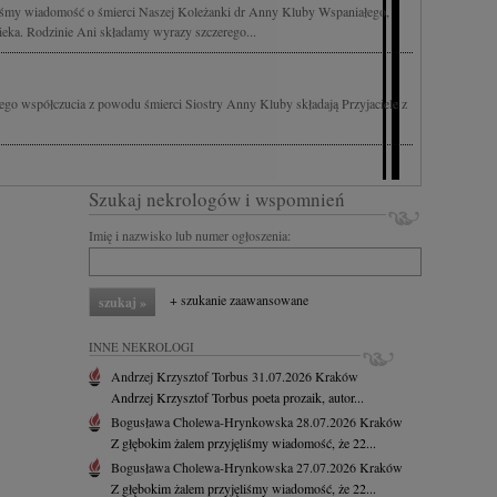
liśmy wiadomość o śmierci Naszej Koleżanki dr Anny Kluby Wspaniałego,
ieka. Rodzinie Ani składamy wyrazy szczerego...
go współczucia z powodu śmierci Siostry Anny Kluby składają Przyjaciele z
Szukaj nekrologów i wspomnień
Imię i nazwisko lub numer ogłoszenia:
+ szukanie zaawansowane
INNE NEKROLOGI
Andrzej Krzysztof Torbus
31.07.2026
Kraków
Andrzej Krzysztof Torbus poeta prozaik, autor...
Bogusława Cholewa-Hrynkowska
28.07.2026
Kraków
Z głębokim żalem przyjęliśmy wiadomość, że 22...
Bogusława Cholewa-Hrynkowska
27.07.2026
Kraków
Z głębokim żalem przyjęliśmy wiadomość, że 22...