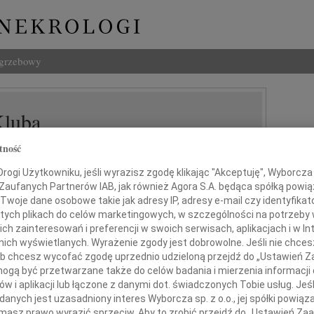
ogrzebowy
luba
tność
ogi Użytkowniku, jeśli wyrazisz zgodę klikając "Akceptuję", Wyborcza sp
 Zaufanych Partnerów IAB, jak również Agora S.A. będąca spółką powi
Twoje dane osobowe takie jak adresy IP, adresy e-mail czy identyfikato
 tych plikach do celów marketingowych, w szczególności na potrzeby 
 zainteresowań i preferencji w swoich serwisach, aplikacjach i w Int
w nich wyświetlanych. Wyrażenie zgody jest dobrowolne. Jeśli nie chce
ym żalem, smutkiem i przykrością
 lub chcesz wycofać zgodę uprzednio udzieloną przejdź do „Ustawień
zawiadamiamy,
gą być przetwarzane także do celów badania i mierzenia informacji
etnia zmarła nagle w wieku 68 lat
w i aplikacji lub łączone z danymi dot. świadczonych Tobie usług. Jeś
nych jest uzasadniony interes Wyborcza sp. z o.o., jej spółki powiąza
masz prawo wyrazić sprzeciw. Aby to zrobić przejdź do „Ustawień Z