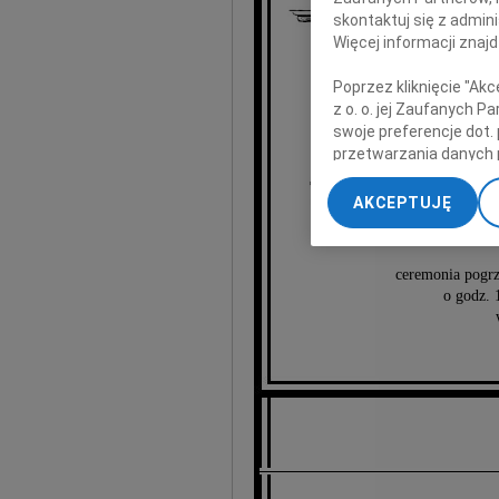
skontaktuj się z admin
Więcej informacji znaj
Poprzez kliknięcie "Ak
z o. o. jej Zaufanych 
po kimś taki
swoje preferencje dot.
będ
przetwarzania danych 
„Ustawienia zaawansow
AKCEPTUJĘ
mąż,
My, nasi Zaufani Part
dokładnych danych geol
Przechowywanie informa
ceremonia pogrz
treści, badnie odbiorcó
o godz.