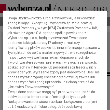
Dbamy o Twoją prywatność
Droga Użytkowniczko, Drogi Użytkowniku, jeśli wyrazisz
Nekrologi
Odeszli
Poradnik pogrzebowy
zgodę klikając "Akceptuję", Wyborcza sp. z o.o. oraz jej
Zaufani Partnerzy, w tym [
874
] Zaufanych Partnerów IAB,
jak również Agora S.A. będąca spółką powiązaną z
Wyborcza sp. z o.o., będą przetwarzać Twoje dane
Antoni Górniak
osobowe takie jak adresy IP, adresy e-mail czy
IMIĘ I NAZWISKO:
identyfikatory plików cookie lub inne informacje zapisane w
tych plikach do celów marketingowych, w szczególności
Kraków
REGION:
na potrzeby wyświetlania reklam dopasowanych do
29.04.2021
DATA EMISJI:
Twoich zainteresowań i preferencji w swoich serwisach,
aplikacjach i w Internecie lub personalizacji treści w nich
wyświetlanych. Wyrażenie zgody jest dobrowolne. Jeśli nie
chcesz wyrazić zgody, chcesz ograniczyć jej zakres lub
chcesz wycofać zgodę uprzednio udzieloną przejdź do
„Ustawień Zaawansowanych”.
Twoje dane osobowe mogą być przetwarzane także do
celów badania i mierzenia informacji dotyczących
funkcjonowania serwisów i aplikacji lub łączone z danymi
dot. świadczonych Tobie usług. Jeśli podstawą
Antoni Górniak