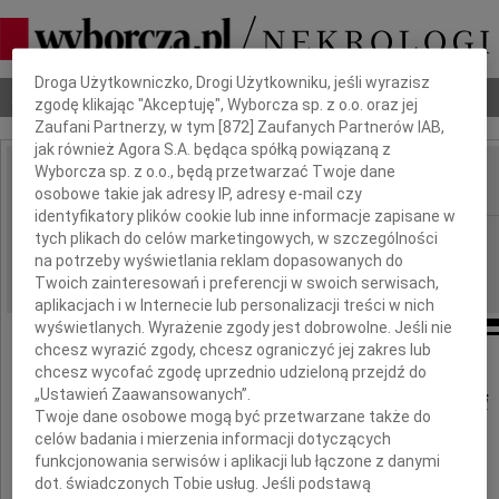
Dbamy o Twoją prywatność
Droga Użytkowniczko, Drogi Użytkowniku, jeśli wyrazisz
Nekrologi
Odeszli
Poradnik pogrzebowy
zgodę klikając "Akceptuję", Wyborcza sp. z o.o. oraz jej
Zaufani Partnerzy, w tym [
872
] Zaufanych Partnerów IAB,
jak również Agora S.A. będąca spółką powiązaną z
Wyborcza sp. z o.o., będą przetwarzać Twoje dane
osobowe takie jak adresy IP, adresy e-mail czy
IMIĘ I NAZWISKO:
identyfikatory plików cookie lub inne informacje zapisane w
Szczecin
tych plikach do celów marketingowych, w szczególności
REGION:
na potrzeby wyświetlania reklam dopasowanych do
30.04.2021
DATA EMISJI:
Twoich zainteresowań i preferencji w swoich serwisach,
aplikacjach i w Internecie lub personalizacji treści w nich
wyświetlanych. Wyrażenie zgody jest dobrowolne. Jeśli nie
chcesz wyrazić zgody, chcesz ograniczyć jej zakres lub
chcesz wycofać zgodę uprzednio udzieloną przejdź do
„Ustawień Zaawansowanych”.
Włodzimierzowi Łyczywkowi
Twoje dane osobowe mogą być przetwarzane także do
celów badania i mierzenia informacji dotyczących
funkcjonowania serwisów i aplikacji lub łączone z danymi
serdeczne wyrazy współczucia
dot. świadczonych Tobie usług. Jeśli podstawą
z powodu śmierci