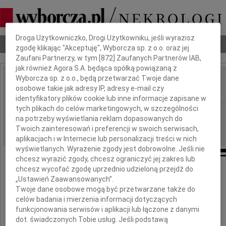
Dbamy o Twoją prywatność
Droga Użytkowniczko, Drogi Użytkowniku, jeśli wyrazisz
Nekrologi
Odeszli
Poradnik pogrzebowy
zgodę klikając "Akceptuję", Wyborcza sp. z o.o. oraz jej
Zaufani Partnerzy, w tym [
872
] Zaufanych Partnerów IAB,
jak również Agora S.A. będąca spółką powiązaną z
Wyborcza sp. z o.o., będą przetwarzać Twoje dane
Damazy Krzemiński
osobowe takie jak adresy IP, adresy e-mail czy
IMIĘ I NAZWISKO:
identyfikatory plików cookie lub inne informacje zapisane w
tych plikach do celów marketingowych, w szczególności
Katowice
REGION:
na potrzeby wyświetlania reklam dopasowanych do
27.04.2021
DATA EMISJI:
Twoich zainteresowań i preferencji w swoich serwisach,
aplikacjach i w Internecie lub personalizacji treści w nich
wyświetlanych. Wyrażenie zgody jest dobrowolne. Jeśli nie
chcesz wyrazić zgody, chcesz ograniczyć jej zakres lub
chcesz wycofać zgodę uprzednio udzieloną przejdź do
W dniu 26 lutego 2021 roku w wieku 83 lat
„Ustawień Zaawansowanych”.
Twoje dane osobowe mogą być przetwarzane także do
zmarł nasz najukochańszy
celów badania i mierzenia informacji dotyczących
Mąż, Ojciec i Wujek,
funkcjonowania serwisów i aplikacji lub łączone z danymi
dot. świadczonych Tobie usług. Jeśli podstawą