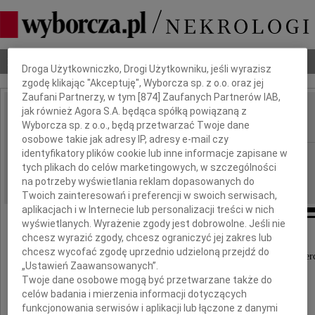
Dbamy o Twoją prywatność
Nekrologi
Odeszli
Poradnik pogrzebowy
Droga Użytkowniczko, Drogi Użytkowniku, jeśli wyrazisz
zgodę klikając "Akceptuję", Wyborcza sp. z o.o. oraz jej
Zaufani Partnerzy, w tym [
874
] Zaufanych Partnerów IAB,
jak również Agora S.A. będąca spółką powiązaną z
Bronisława Żerko
IMIĘ I NAZWISKO:
Wyborcza sp. z o.o., będą przetwarzać Twoje dane
osobowe takie jak adresy IP, adresy e-mail czy
identyfikatory plików cookie lub inne informacje zapisane w
Białystok
REGION:
tych plikach do celów marketingowych, w szczególności
30.04.2021
DATA EMISJI:
na potrzeby wyświetlania reklam dopasowanych do
Twoich zainteresowań i preferencji w swoich serwisach,
aplikacjach i w Internecie lub personalizacji treści w nich
wyświetlanych. Wyrażenie zgody jest dobrowolne. Jeśli nie
chcesz wyrazić zgody, chcesz ograniczyć jej zakres lub
chcesz wycofać zgodę uprzednio udzieloną przejdź do
Z wielkim żalem przyjęliśmy wiadomość o śmier
„Ustawień Zaawansowanych”.
Twoje dane osobowe mogą być przetwarzane także do
celów badania i mierzenia informacji dotyczących
funkcjonowania serwisów i aplikacji lub łączone z danymi