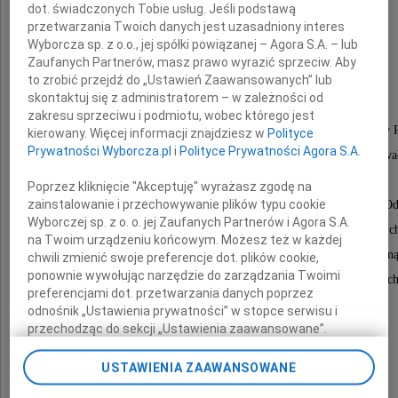
dot. świadczonych Tobie usług. Jeśli podstawą
przetwarzania Twoich danych jest uzasadniony interes
Wyborcza sp. z o.o., jej spółki powiązanej – Agora S.A. – lub
Zaufanych Partnerów, masz prawo wyrazić sprzeciw. Aby
Bronisławy Żerko
to zrobić przejdź do „Ustawień Zaawansowanych” lub
skontaktuj się z administratorem – w zależności od
zakresu sprzeciwu i podmiotu, wobec którego jest
Członka Honorowego Stowarzyszenia Księgowych w P
kierowany. Więcej informacji znajdziesz w
Polityce
Prywatności Wyborcza.pl
i
Polityce Prywatności Agora S.A.
wieloletniego członka Oddziału Okręgowego w Suwa
Stowarzyszenia Księgowych w Polsce,
Poprzez kliknięcie "Akceptuję" wyrażasz zgodę na
zainstalowanie i przechowywanie plików typu cookie
odznaczonej srebrną i złotą oraz złotą z diamentem O
Wyborczej sp. z o. o. jej Zaufanych Partnerów i Agora S.A.
"Zasłużony w rozwoju Stowarzyszenia Księgowyc
na Twoim urządzeniu końcowym. Możesz też w każdej
Całe swoje zawodowe życie oraz pracę społeczn
chwili zmienić swoje preferencje dot. plików cookie,
ponownie wywołując narzędzie do zarządzania Twoimi
związała z rachunkowością i Stowarzyszeniem Księgowych
preferencjami dot. przetwarzania danych poprzez
odnośnik „Ustawienia prywatności” w stopce serwisu i
przechodząc do sekcji „Ustawienia zaawansowane”.
Rodzinie i Najbliższym
Zmiana ustawień plików cookie możliwa jest także za
pomocą ustawień przeglądarki.
USTAWIENIA ZAAWANSOWANE
wyrazy serdecznego współczucia