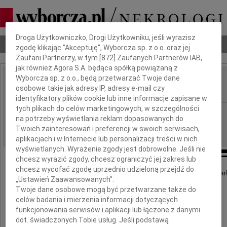
Dbamy o Twoją prywatność
Droga Użytkowniczko, Drogi Użytkowniku, jeśli wyrazisz
Nekrologi
Odeszli
Poradnik pogrzebowy
zgodę klikając "Akceptuję", Wyborcza sp. z o.o. oraz jej
Zaufani Partnerzy, w tym [
872
] Zaufanych Partnerów IAB,
jak również Agora S.A. będąca spółką powiązaną z
Wyborcza sp. z o.o., będą przetwarzać Twoje dane
Jarosław Gruszka
osobowe takie jak adresy IP, adresy e-mail czy
IMIĘ I NAZWISKO:
identyfikatory plików cookie lub inne informacje zapisane w
tych plikach do celów marketingowych, w szczególności
Katowice
REGION:
na potrzeby wyświetlania reklam dopasowanych do
19.04.2021
DATA EMISJI:
Twoich zainteresowań i preferencji w swoich serwisach,
aplikacjach i w Internecie lub personalizacji treści w nich
wyświetlanych. Wyrażenie zgody jest dobrowolne. Jeśli nie
chcesz wyrazić zgody, chcesz ograniczyć jej zakres lub
chcesz wycofać zgodę uprzednio udzieloną przejdź do
W dniu 11 kwietnia 2021 r. w wieku 61 lat zmar
„Ustawień Zaawansowanych”.
Twoje dane osobowe mogą być przetwarzane także do
celów badania i mierzenia informacji dotyczących
funkcjonowania serwisów i aplikacji lub łączone z danymi
dot. świadczonych Tobie usług. Jeśli podstawą