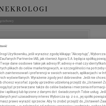
ogrzebowy
tność
ogi Użytkowniku, jeśli wyrazisz zgodę klikając "Akceptuję", Wyborcza sp
 Zaufanych Partnerów IAB, jak również Agora S.A. będąca spółką powi
Twoje dane osobowe takie jak adresy IP, adresy e-mail czy identyfikato
 tych plikach do celów marketingowych, w szczególności na potrzeby 
 zainteresowań i preferencji w swoich serwisach, aplikacjach i w Int
w nich wyświetlanych. Wyrażenie zgody jest dobrowolne. Jeśli nie chce
 lub chcesz wycofać zgodę uprzednio udzieloną przejdź do „Ustawień
gą być przetwarzane także do celów badania i mierzenia informacji
Pawełku
w i aplikacji lub łączone z danymi dot. świadczonych Tobie usług. Jeś
nych jest uzasadniony interes Wyborcza sp. z o.o., jej spółki powiąza
masz prawo wyrazić sprzeciw. Aby to zrobić przejdź do „Ustawień Z
lazłeś swoje miejsce do zaparkowania....
istratorem – w zależności od zakresu sprzeciwu i podmiotu, wobec któ