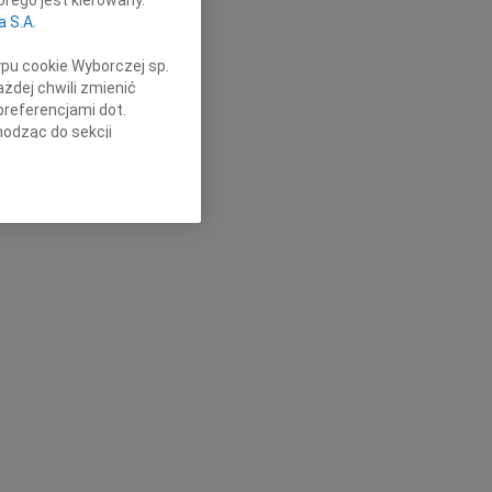
a S.A.
ypu cookie Wyborczej sp.
żdej chwili zmienić
preferencjami dot.
hodząc do sekcji
stawień przeglądarki.
h celach:
Użycie
lów identyfikacji.
ści, pomiar reklam i