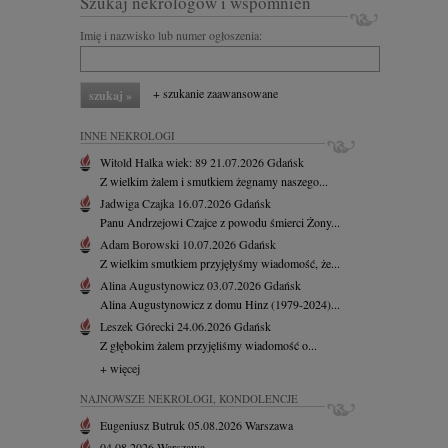
Szukaj nekrologów i wspomnień
Imię i nazwisko lub numer ogłoszenia:
+ szukanie zaawansowane
INNE NEKROLOGI
Witold Halka
wiek: 89
21.07.2026
Gdańsk
Z wielkim żalem i smutkiem żegnamy naszego...
Jadwiga Czajka
16.07.2026
Gdańsk
Panu Andrzejowi Czajce z powodu śmierci Żony...
Adam Borowski
10.07.2026
Gdańsk
Z wielkim smutkiem przyjęłyśmy wiadomość, że...
Alina Augustynowicz
03.07.2026
Gdańsk
Alina Augustynowicz z domu Hinz (1979-2024)...
Leszek Górecki
24.06.2026
Gdańsk
Z głębokim żalem przyjęliśmy wiadomość o...
+ więcej
NAJNOWSZE NEKROLOGI, KONDOLENCJE
Eugeniusz Butruk
05.08.2026
Warszawa
04.08.2026
Warszawa