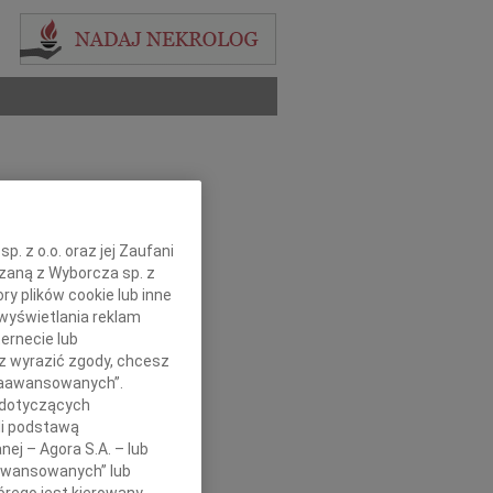
. z o.o. oraz jej Zaufani
ązaną z Wyborcza sp. z
ry plików cookie lub inne
wyświetlania reklam
ernecie lub
sz wyrazić zgody, chcesz
 Zaawansowanych”.
 dotyczących
li podstawą
nej – Agora S.A. – lub
aawansowanych” lub
rego jest kierowany.