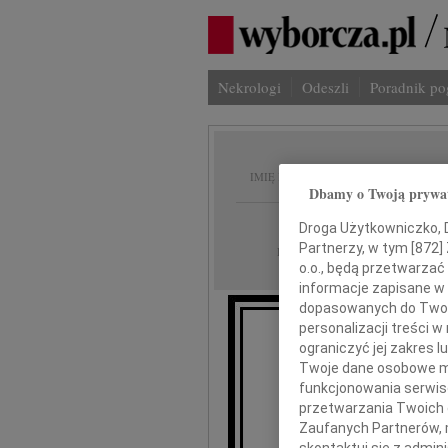
Nekrologi
Odeszli
Poradnik p
Paweł
IMIĘ I NAZWISKO:
Dbamy o Twoją prywa
Gdańsk
REGION:
Droga Użytkowniczko, Dr
Partnerzy, w tym [
872
]
19.04.2021
DATA EMISJI:
o.o., będą przetwarzać 
informacje zapisane w
dopasowanych do Twoich
personalizacji treści 
ograniczyć jej zakres
Twoje dane osobowe mo
funkcjonowania serwisó
przetwarzania Twoich da
Zaufanych Partnerów, 
..za szybko zna
skontaktuj się z admin