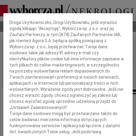
Dbamy o Twoją prywatność
Droga Użytkowniczko, Drogi Użytkowniku, jeśli wyrazisz
Nekrologi
Odeszli
Poradnik pogrzebowy
zgodę klikając "Akceptuję", Wyborcza sp. z o.o. oraz jej
Zaufani Partnerzy, w tym [
874
] Zaufanych Partnerów IAB,
jak również Agora S.A. będąca spółką powiązaną z
Wyborcza sp. z o.o., będą przetwarzać Twoje dane
Anatol Krupa
osobowe takie jak adresy IP, adresy e-mail czy
IMIĘ I NAZWISKO:
identyfikatory plików cookie lub inne informacje zapisane w
tych plikach do celów marketingowych, w szczególności
Wrocław
REGION:
na potrzeby wyświetlania reklam dopasowanych do
26.07.2010
DATA EMISJI:
Twoich zainteresowań i preferencji w swoich serwisach,
aplikacjach i w Internecie lub personalizacji treści w nich
wyświetlanych. Wyrażenie zgody jest dobrowolne. Jeśli nie
chcesz wyrazić zgody, chcesz ograniczyć jej zakres lub
chcesz wycofać zgodę uprzednio udzieloną przejdź do
„Ustawień Zaawansowanych”.
Głęboko poruszeni wiadomością
Twoje dane osobowe mogą być przetwarzane także do
o śmierci naszego Przyjaciela i Kolegi
celów badania i mierzenia informacji dotyczących
funkcjonowania serwisów i aplikacji lub łączone z danymi
dot. świadczonych Tobie usług. Jeśli podstawą
Anatola Krupy