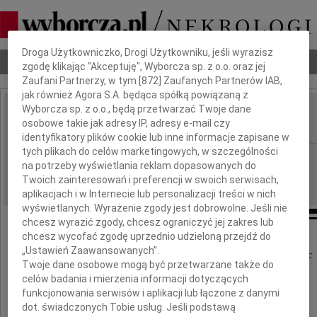
Dbamy o Twoją prywatność
Droga Użytkowniczko, Drogi Użytkowniku, jeśli wyrazisz
Nekrologi
Odeszli
Poradnik pogrzebowy
zgodę klikając "Akceptuję", Wyborcza sp. z o.o. oraz jej
Zaufani Partnerzy, w tym [
872
] Zaufanych Partnerów IAB,
jak również Agora S.A. będąca spółką powiązaną z
Wyborcza sp. z o.o., będą przetwarzać Twoje dane
Jerzy Dałek
osobowe takie jak adresy IP, adresy e-mail czy
IMIĘ I NAZWISKO:
identyfikatory plików cookie lub inne informacje zapisane w
tych plikach do celów marketingowych, w szczególności
Katowice
REGION:
na potrzeby wyświetlania reklam dopasowanych do
16.04.2021
DATA EMISJI:
Twoich zainteresowań i preferencji w swoich serwisach,
aplikacjach i w Internecie lub personalizacji treści w nich
wyświetlanych. Wyrażenie zgody jest dobrowolne. Jeśli nie
chcesz wyrazić zgody, chcesz ograniczyć jej zakres lub
chcesz wycofać zgodę uprzednio udzieloną przejdź do
Z głębokim żalem zawiadamiamy,
„Ustawień Zaawansowanych”.
że w dniu 09.04.2021 roku zmarł mąż i ojciec
Twoje dane osobowe mogą być przetwarzane także do
celów badania i mierzenia informacji dotyczących
funkcjonowania serwisów i aplikacji lub łączone z danymi
dot. świadczonych Tobie usług. Jeśli podstawą