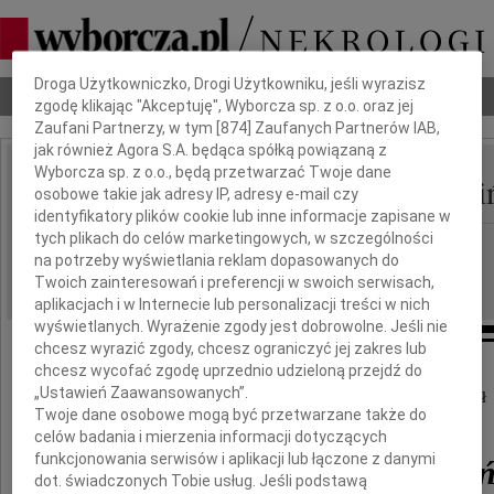
Dbamy o Twoją prywatność
Droga Użytkowniczko, Drogi Użytkowniku, jeśli wyrazisz
Nekrologi
Odeszli
Poradnik pogrzebowy
zgodę klikając "Akceptuję", Wyborcza sp. z o.o. oraz jej
Zaufani Partnerzy, w tym [
874
] Zaufanych Partnerów IAB,
jak również Agora S.A. będąca spółką powiązaną z
Wyborcza sp. z o.o., będą przetwarzać Twoje dane
Franciszek Antoni Sowi
osobowe takie jak adresy IP, adresy e-mail czy
IMIĘ I NAZWISKO:
identyfikatory plików cookie lub inne informacje zapisane w
tych plikach do celów marketingowych, w szczególności
Lublin
REGION:
na potrzeby wyświetlania reklam dopasowanych do
16.04.2021
DATA EMISJI:
Twoich zainteresowań i preferencji w swoich serwisach,
aplikacjach i w Internecie lub personalizacji treści w nich
wyświetlanych. Wyrażenie zgody jest dobrowolne. Jeśli nie
chcesz wyrazić zgody, chcesz ograniczyć jej zakres lub
chcesz wycofać zgodę uprzednio udzieloną przejdź do
Z głębokim żalem zawiadamiamy, że
„Ustawień Zaawansowanych”.
10 kwietnia 2021 roku w wieku 91 lat odszedł
Twoje dane osobowe mogą być przetwarzane także do
celów badania i mierzenia informacji dotyczących
funkcjonowania serwisów i aplikacji lub łączone z danymi
Franciszek Antoni Sowiń
dot. świadczonych Tobie usług. Jeśli podstawą