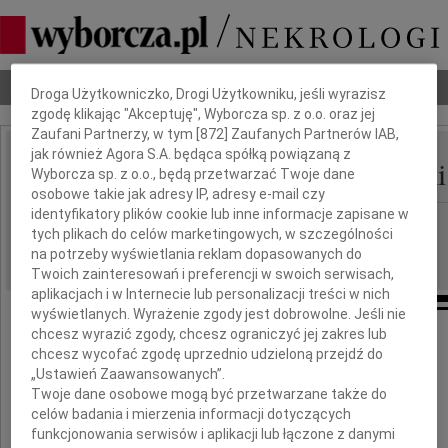
Dbamy o Twoją prywatność
Nekrologi
Odeszli
Poradnik pogrzebowy
Droga Użytkowniczko, Drogi Użytkowniku, jeśli wyrazisz
zgodę klikając "Akceptuję", Wyborcza sp. z o.o. oraz jej
Zaufani Partnerzy, w tym [
872
] Zaufanych Partnerów IAB,
jak również Agora S.A. będąca spółką powiązaną z
Ryszard Jerzy Karpiński
Wyborcza sp. z o.o., będą przetwarzać Twoje dane
IMIĘ I NAZWISKO:
osobowe takie jak adresy IP, adresy e-mail czy
identyfikatory plików cookie lub inne informacje zapisane w
Bydgoszcz
REGION:
tych plikach do celów marketingowych, w szczególności
16.04.2021
DATA EMISJI:
na potrzeby wyświetlania reklam dopasowanych do
Twoich zainteresowań i preferencji w swoich serwisach,
aplikacjach i w Internecie lub personalizacji treści w nich
wyświetlanych. Wyrażenie zgody jest dobrowolne. Jeśli nie
chcesz wyrazić zgody, chcesz ograniczyć jej zakres lub
Boże, daj nam długą zimę
chcesz wycofać zgodę uprzednio udzieloną przejdź do
„Ustawień Zaawansowanych”.
i cichą muzykę, i usta cierpliwe,
Twoje dane osobowe mogą być przetwarzane także do
i trochę dumy - zanim
celów badania i mierzenia informacji dotyczących
funkcjonowania serwisów i aplikacji lub łączone z danymi
skończy się nasz wiek.