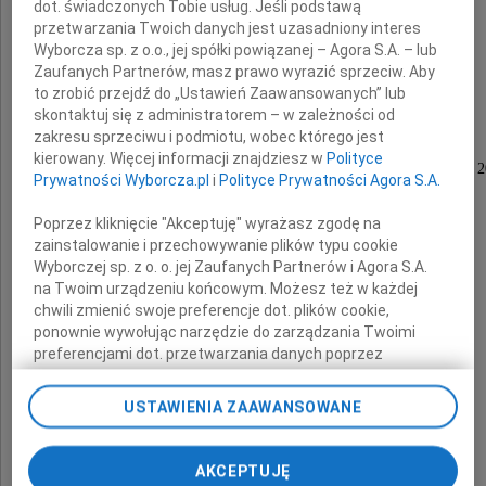
dot. świadczonych Tobie usług. Jeśli podstawą
Daj nam zdziwienie
przetwarzania Twoich danych jest uzasadniony interes
i płomień, wysoki, jasny.
Wyborcza sp. z o.o., jej spółki powiązanej – Agora S.A. – lub
Zaufanych Partnerów, masz prawo wyrazić sprzeciw. Aby
to zrobić przejdź do „Ustawień Zaawansowanych” lub
Adam Zagajewski
skontaktuj się z administratorem – w zależności od
zakresu sprzeciwu i podmiotu, wobec którego jest
kierowany. Więcej informacji znajdziesz w
Polityce
Pełni smutku zawiadamiamy, że dnia 10. kwietnia 
Prywatności Wyborcza.pl
i
Polityce Prywatności Agora S.A.
zmarł w wieku 79 lat
Poprzez kliknięcie "Akceptuję" wyrażasz zgodę na
zainstalowanie i przechowywanie plików typu cookie
Wyborczej sp. z o. o. jej Zaufanych Partnerów i Agora S.A.
na Twoim urządzeniu końcowym. Możesz też w każdej
chwili zmienić swoje preferencje dot. plików cookie,
ponownie wywołując narzędzie do zarządzania Twoimi
preferencjami dot. przetwarzania danych poprzez
Ryszard Wojciech
odnośnik „Ustawienia prywatności” w stopce serwisu i
przechodząc do sekcji „Ustawienia zaawansowane”.
USTAWIENIA ZAAWANSOWANE
Zmiana ustawień plików cookie możliwa jest także za
Karpiński
pomocą ustawień przeglądarki.
AKCEPTUJĘ
My, nasi Zaufani Partnerzy i Agora S.A. możemy