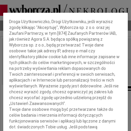
Dbamy o Twoją prywatność
Droga Użytkowniczko, Drogi Użytkowniku, jeśli wyrazisz
Nekrologi
Odeszli
Poradnik pogrzebowy
zgodę klikając "Akceptuję", Wyborcza sp. z o.o. oraz jej
Zaufani Partnerzy, w tym [
874
] Zaufanych Partnerów IAB,
jak również Agora S.A. będąca spółką powiązaną z
Wyborcza sp. z o.o., będą przetwarzać Twoje dane
Walenty Makar
osobowe takie jak adresy IP, adresy e-mail czy
IMIĘ I NAZWISKO:
identyfikatory plików cookie lub inne informacje zapisane w
tych plikach do celów marketingowych, w szczególności
Bydgoszcz
REGION:
na potrzeby wyświetlania reklam dopasowanych do
09.04.2021
DATA EMISJI:
Twoich zainteresowań i preferencji w swoich serwisach,
aplikacjach i w Internecie lub personalizacji treści w nich
wyświetlanych. Wyrażenie zgody jest dobrowolne. Jeśli nie
chcesz wyrazić zgody, chcesz ograniczyć jej zakres lub
chcesz wycofać zgodę uprzednio udzieloną przejdź do
Przepełnieni smutkiem zawiadamiamy, że
„Ustawień Zaawansowanych”.
Twoje dane osobowe mogą być przetwarzane także do
celów badania i mierzenia informacji dotyczących
funkcjonowania serwisów i aplikacji lub łączone z danymi
dot. świadczonych Tobie usług. Jeśli podstawą