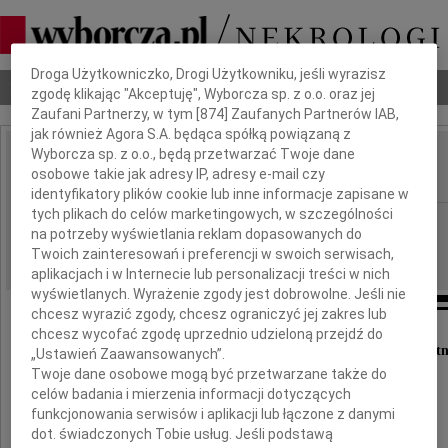
Dbamy o Twoją prywatność
Droga Użytkowniczko, Drogi Użytkowniku, jeśli wyrazisz
Nekrologi
Odeszli
Poradnik pogrzebowy
zgodę klikając "Akceptuję", Wyborcza sp. z o.o. oraz jej
Zaufani Partnerzy, w tym [
874
] Zaufanych Partnerów IAB,
jak również Agora S.A. będąca spółką powiązaną z
Wyborcza sp. z o.o., będą przetwarzać Twoje dane
Romuald Mulica
osobowe takie jak adresy IP, adresy e-mail czy
IMIĘ I NAZWISKO:
identyfikatory plików cookie lub inne informacje zapisane w
tych plikach do celów marketingowych, w szczególności
Szczecin
REGION:
na potrzeby wyświetlania reklam dopasowanych do
23.07.2010
DATA EMISJI:
Twoich zainteresowań i preferencji w swoich serwisach,
aplikacjach i w Internecie lub personalizacji treści w nich
wyświetlanych. Wyrażenie zgody jest dobrowolne. Jeśli nie
chcesz wyrazić zgody, chcesz ograniczyć jej zakres lub
chcesz wycofać zgodę uprzednio udzieloną przejdź do
Wszystkim, którzy wspierali nas i uczestniczyli w ostat
„Ustawień Zaawansowanych”.
Twoje dane osobowe mogą być przetwarzane także do
celów badania i mierzenia informacji dotyczących
funkcjonowania serwisów i aplikacji lub łączone z danymi
dot. świadczonych Tobie usług. Jeśli podstawą