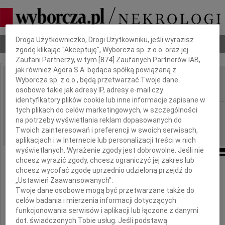
Dbamy o Twoją prywatność
Droga Użytkowniczko, Drogi Użytkowniku, jeśli wyrazisz
Nekrologi
Odeszli
Poradnik pogrzebowy
zgodę klikając "Akceptuję", Wyborcza sp. z o.o. oraz jej
Zaufani Partnerzy, w tym [
874
] Zaufanych Partnerów IAB,
jak również Agora S.A. będąca spółką powiązaną z
Wyborcza sp. z o.o., będą przetwarzać Twoje dane
Maciej Pakosz
IMIĘ I NAZWISKO:
osobowe takie jak adresy IP, adresy e-mail czy
identyfikatory plików cookie lub inne informacje zapisane w
tych plikach do celów marketingowych, w szczególności
Lublin
REGION:
na potrzeby wyświetlania reklam dopasowanych do
26.03.2021
DATA EMISJI:
Twoich zainteresowań i preferencji w swoich serwisach,
aplikacjach i w Internecie lub personalizacji treści w nich
wyświetlanych. Wyrażenie zgody jest dobrowolne. Jeśli nie
chcesz wyrazić zgody, chcesz ograniczyć jej zakres lub
chcesz wycofać zgodę uprzednio udzieloną przejdź do
23 marca 2021 r., po długiej chorobie,
„Ustawień Zaawansowanych”.
odszedł nasz Mąż i Tata
Twoje dane osobowe mogą być przetwarzane także do
celów badania i mierzenia informacji dotyczących
dr Maciej Pakosz
funkcjonowania serwisów i aplikacji lub łączone z danymi
dot. świadczonych Tobie usług. Jeśli podstawą