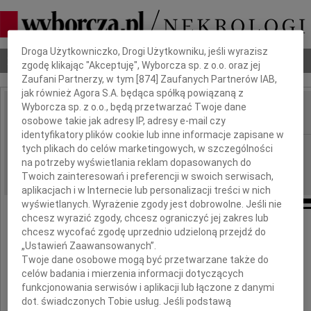
Dbamy o Twoją prywatność
Droga Użytkowniczko, Drogi Użytkowniku, jeśli wyrazisz
Nekrologi
Odeszli
Poradnik pogrzebowy
zgodę klikając "Akceptuję", Wyborcza sp. z o.o. oraz jej
Zaufani Partnerzy, w tym [
874
] Zaufanych Partnerów IAB,
jak również Agora S.A. będąca spółką powiązaną z
Wyborcza sp. z o.o., będą przetwarzać Twoje dane
osobowe takie jak adresy IP, adresy e-mail czy
IMIĘ I NAZWISKO:
identyfikatory plików cookie lub inne informacje zapisane w
Warszawa
tych plikach do celów marketingowych, w szczególności
REGION:
na potrzeby wyświetlania reklam dopasowanych do
29.09.2009
DATA EMISJI:
Twoich zainteresowań i preferencji w swoich serwisach,
aplikacjach i w Internecie lub personalizacji treści w nich
wyświetlanych. Wyrażenie zgody jest dobrowolne. Jeśli nie
chcesz wyrazić zgody, chcesz ograniczyć jej zakres lub
chcesz wycofać zgodę uprzednio udzieloną przejdź do
„Ustawień Zaawansowanych”.
Kochany
Twoje dane osobowe mogą być przetwarzane także do
Alku
celów badania i mierzenia informacji dotyczących
funkcjonowania serwisów i aplikacji lub łączone z danymi
Sylwio
dot. świadczonych Tobie usług. Jeśli podstawą